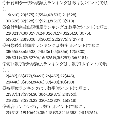
④日付剰余一致出現頻度ランキングは,数字(ポイント)で順
に,
19(610),23(575),2(554),43(532),21(528),
30(528),32(528),39(521),8(517),3(513)
⑤合計剰余後出現頻度ランキングは,数字(ポイント)で順に,
21(3219),38(3199),24(3169),19(3125),10(3075),
6(3027),28(3008),8(3000),22(2975),3(2974)
⑥分類後出現頻度ランキングは,数字(ポイント)で順に,
38(5553),6(5533),24(5361),5(5356),12(5330),
28(5319),32(5270),16(5269),3(5257),36(5181)
⑦前回数字後出現頻度ランキングは，数字(ポイント)で順
に，
2(482),38(477),5(462),26(457),22(445),
21(440),3(436),8(436),39(433),10(430)
⑧各順位ランキングは，数字(ポイント)で順に，
2(397),19(396),38(386),32(375),24(360),
21(335),3(332),23(330),10(329),16(318)
⑨総合ランキングは，数字(ポイント)で順に，
2(9313),19(10642),38(11897),32(15383),24(15761),