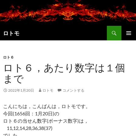
コ
ン
テ
ン
検
ツ
ロトモ
索
へ
メインメ
ス
ニュー
キ
ロト６
ッ
ロト６，あたり数字は１個
プ
まで
2022年1月20日
ロトモ
コメントする
こんにちは，こんばんは，ロトモです。
今回(1656回：1月20日)の
ロト６の当せん数字(ボーナス数字)は，
11,12,14,28,36,38(37)
でした。