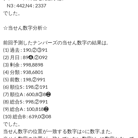
N3 : 442,N4 : 2337
でした。
☆当せん数字分析☆
前回予測したナンバーズの当せん数字の結果は,
(1) 過去 : 190,②③91
(2) 月日 : 89❹,②092
(3) 剰余 : 998,8898
(4) 分類 : 938,6801
(5) 前数 : 198,②991
(6) 順位S : 198,②191
(7) 順位A : 600,8③8❷
(8) 総合S : 998,②991
(9) 総合A : 100,818❷
(10) 総合B : 639,0③08
でした。
当せん数字の位置が一致する数字は○に数字,また,