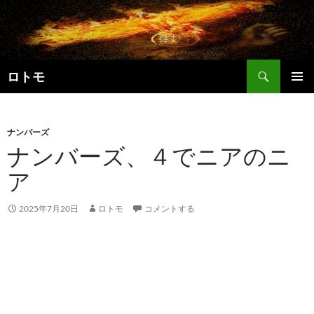
コ
ン
テ
ン
検
ツ
ロトモ
索
へ
メインメ
ス
ニュー
キ
ナンバーズ
ッ
ナンバーズ、４でニアのニ
プ
ア
2025年7月20日
ロトモ
コメントする