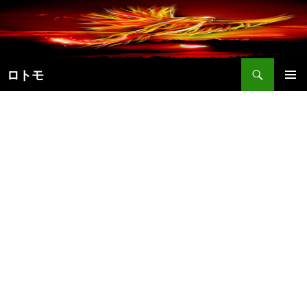
コ
ン
テ
ン
検
ツ
ロトモ
索
へ
メインメ
ス
ニュー
キ
ッ
プ