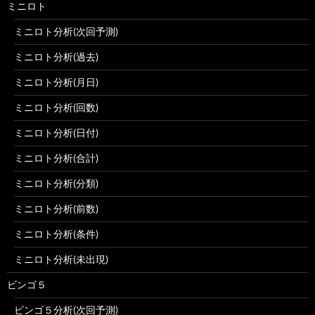
ミニロト
ミニロト分析(次回予測)
ミニロト分析(過去)
ミニロト分析(月日)
ミニロト分析(回数)
ミニロト分析(日付)
ミニロト分析(合計)
ミニロト分析(分類)
ミニロト分析(前数)
ミニロト分析(条件)
ミニロト分析(未出現)
ビンゴ５
ビンゴ５分析(次回予測)