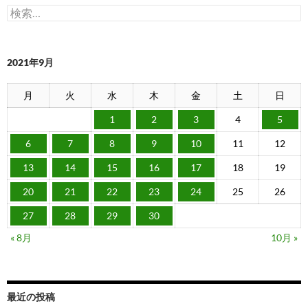
検
索:
2021年9月
月
火
水
木
金
土
日
1
2
3
4
5
6
7
8
9
10
11
12
13
14
15
16
17
18
19
20
21
22
23
24
25
26
27
28
29
30
« 8月
10月 »
最近の投稿