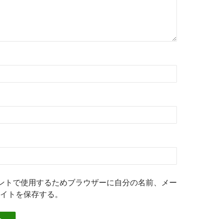
ントで使用するためブラウザーに自分の名前、メー
イトを保存する。