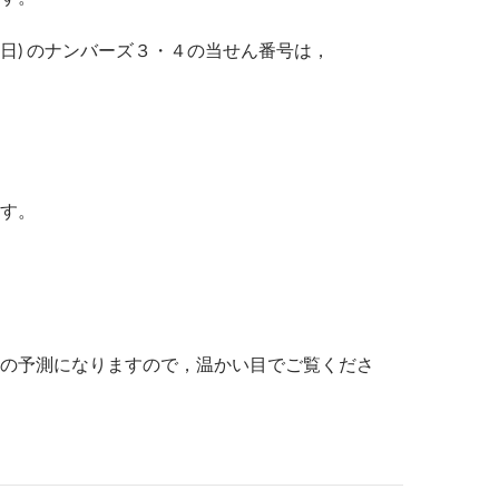
0月19日) のナンバーズ３・４の当せん番号は，
す。
の予測になりますので，温かい目でご覧くださ