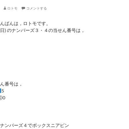
ロトモ
コメントする
んばんは，ロトモです。
0月18日) のナンバーズ３・４の当せん番号は，
ん番号は，
5
⓪0
ナンバーズ４でボックスニアピン