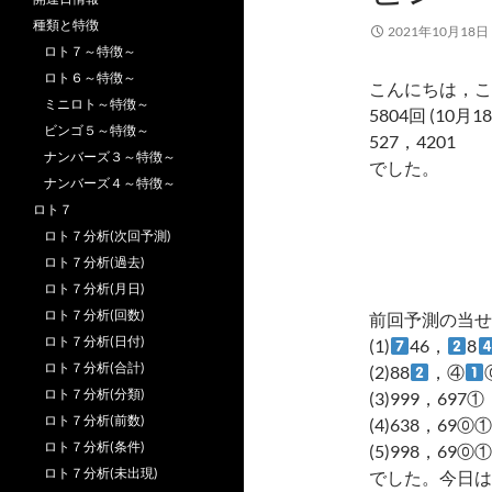
種類と特徴
2021年10月18日
ロト７～特徴～
ロト６～特徴～
こんにちは，こ
ミニロト～特徴～
5804回 (1
ビンゴ５～特徴～
527，4201
ナンバーズ３～特徴～
でした。
ナンバーズ４～特徴～
ロト７
ロト７分析(次回予測)
ロト７分析(過去)
ロト７分析(月日)
ロト７分析(回数)
前回予測の当せ
ロト７分析(日付)
(1)
46，
8
ロト７分析(合計)
(2)88
，④
ロト７分析(分類)
(3)999，697①
ロト７分析(前数)
(4)638，69⓪①
ロト７分析(条件)
(5)998，69⓪①
ロト７分析(未出現)
でした。今日は