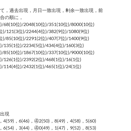
て，過去出現，月日一致出現，剰余一致出現，前
合の順に，
(8位)/68(10位)/2048(10位)/351(10位)/8000(10位)
(10位)/121(3位)/2244(4位)/382(9位)/1080(9位)
(10位)/85(10位)/2291(2位)/407(7位)/1400(9位)
8位)/135(1位)/2234(5位)/434(4位)/160(3位)
(9位)/85(10位)/1867(10位)/337(10位)/9000(10位)
8位)/126(1位)/2392(2位)/468(1位)/16(1位)
6位)/114(4位)/2432(1位)/465(1位)/24(1位)
出現
)，4(59)，6(46)，④2(50)，8(49)，4(58)，5(60)
)，6(54)，3(44)，④0(49)，1(47)，9(52)，8(53)