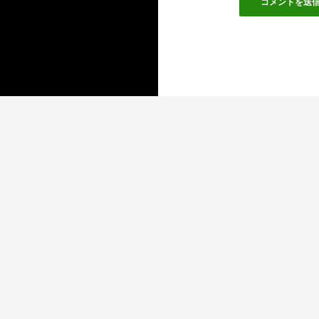
プライバシーポリシー
Proudly powered by WordPress