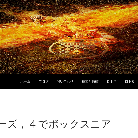
ホーム
ブログ
問い合わせ
種類と特徴
ロト７
ロト６
ーズ，４でボックスニア