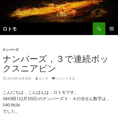
コ
ン
テ
ン
検
ツ
ロトモ
索
へ
メインメ
ス
ニュー
キ
ナンバーズ
ッ
ナンバーズ，３で連続ボッ
プ
クスニアピン
2021年12月10日
ロトモ
コメントする
こんにちは，こんばんは，ロトモです。
5843回 (12月10日) のナンバーズ３・４の当せん数字は，
540,9636
でした。