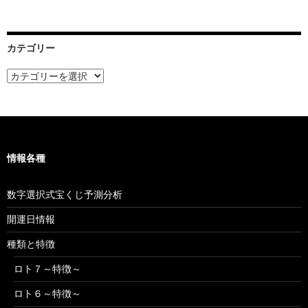
ー
カ
イ
ブ
カテゴリー
カ
テ
ゴ
リ
ー
情報各種
数字選択式宝くじ予測分析
開運日情報
種類と特徴
ロト７～特徴～
ロト６～特徴～