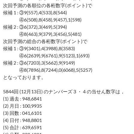
次回予測の各順位の各桁数字(ポイント)で
候補 1 : ③9(557),4(533),8(544)
④6(508),8(458),9(457),1(598)
候補 2 : ③6(372),3(469),5(394)
④8(463),9(379),3(456),5(481)
次回予測の総合の各桁数字(ポイント)で
候補 1 : ③9(3401),4(3988),8(3583)
④6(2639),9(6761),9(5123),1(693)
候補 2 : ③6(7203),3(5662),9(9149)
④8(7896),8(7244),0(6068),5(5257)
となっております。
5844回 (12月13日) のナンバーズ３・４の当せん数字は，
(1) 過去 : 948,6841
(2) 月日 : 100,9935
(3) 回数 : 041,6101
(4) 日付 : 948,8801
(5) 合計 : 639,6591