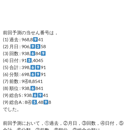
前回予測の当せん番号は，
(1) 過去 : 968,8
41
(2) 月日 : 906,
58
(3) 回数 : 938,
84
(4) 日付 : 91
,4045
(5) 合計 : 398,
91
(6) 分類 : 698,
91
(7) 前数 : 9④8,8541
(8) 順位 : 938,
841
(9) 総合S : 938,
41
(9) 総合A : 8④
,48
8
でした。
前回予測において，①過去，②月日，③回数，④日付，⑤
合計，⑥分類，⑦前数，⑧順位，⑨総合の順に，