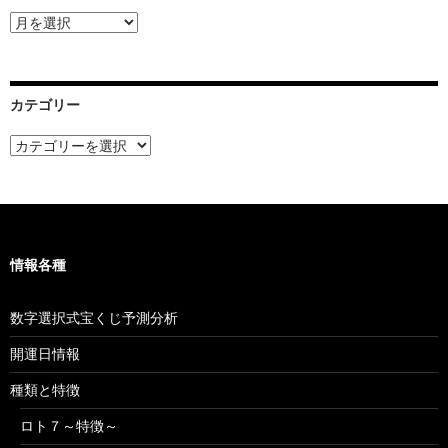
ア
ー
カ
イ
ブ
カテゴリー
カ
テ
ゴ
リ
ー
情報各種
数字選択式宝くじ予測分析
開運日情報
種類と特徴
ロト７～特徴～