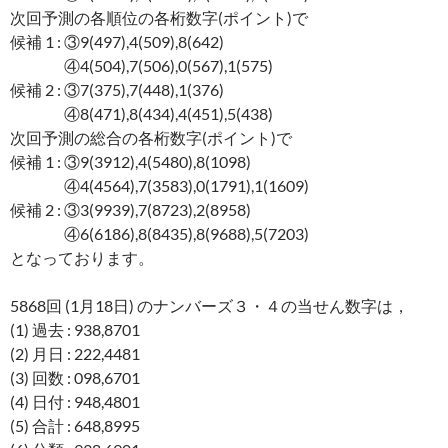
次回予測の各順位の各桁数字(ポイント)で
候補 1 : ③9(497),4(509),8(642)
④4(504),7(506),0(567),1(575)
候補 2 : ③7(375),7(448),1(376)
④8(471),8(434),4(451),5(438)
次回予測の総合の各桁数字(ポイント)で
候補 1 : ③9(3912),4(5480),8(1098)
④4(4564),7(3583),0(1791),1(1609)
候補 2 : ③3(9939),7(8723),2(8958)
④6(6186),8(8435),8(9688),5(7203)
となっております。
5868回 (1月18日) のナンバーズ３・４の当せん数字は，
(1) 過去 : 938,8701
(2) 月日 : 222,4481
(3) 回数 : 098,6701
(4) 日付 : 948,4801
(5) 合計 : 648,8995