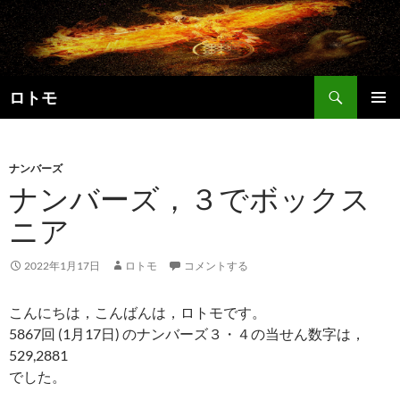
コ
ン
テ
ン
検
ツ
ロトモ
索
へ
メインメ
ス
ニュー
キ
ナンバーズ
ッ
ナンバーズ，３でボックス
プ
ニア
2022年1月17日
ロトモ
コメントする
こんにちは，こんばんは，ロトモです。
5867回 (1月17日) のナンバーズ３・４の当せん数字は，
529,2881
でした。