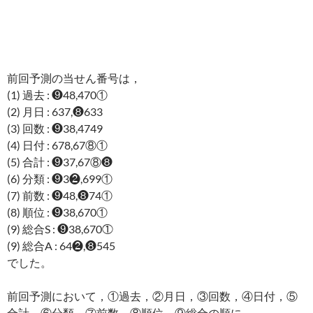
前回予測の当せん番号は，
(1) 過去 : ❾48,470①
(2) 月日 : 637,❽633
(3) 回数 : ❾38,4749
(4) 日付 : 678,67⑧①
(5) 合計 : ❾37,67⑧❽
(6) 分類 : ❾3❷,699①
(7) 前数 : ❾48,❽74①
(8) 順位 : ❾38,670①
(9) 総合S : ❾38,670①
(9) 総合A : 64❷,❽545
でした。
前回予測において，①過去，②月日，③回数，④日付，⑤
合計，⑥分類，⑦前数，⑧順位，⑨総合の順に，