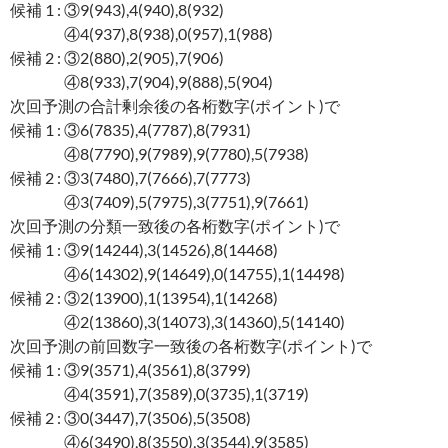
候補 1 : ③9(943),4(940),8(932)
④4(937),8(938),0(957),1(988)
候補 2 : ③2(880),2(905),7(906)
④8(933),7(904),9(888),5(904)
次回予測の合計剰余後の各桁数字(ポイント)で
候補 1 : ③6(7835),4(7787),8(7931)
④8(7790),9(7989),9(7780),5(7938)
候補 2 : ③3(7480),7(7666),7(7773)
④3(7409),5(7975),3(7751),9(7661)
次回予測の分類一致後の各桁数字(ポイント)で
候補 1 : ③9(14244),3(14526),8(14468)
④6(14302),9(14649),0(14755),1(14498)
候補 2 : ③2(13900),1(13954),1(14268)
④2(13860),3(14073),3(14360),5(14140)
次回予測の前回数字一致後の各桁数字(ポイント)で
候補 1 : ③9(3571),4(3561),8(3799)
④4(3591),7(3589),0(3735),1(3719)
候補 2 : ③0(3447),7(3506),5(3508)
④6(3490),8(3550),3(3544),9(3585)