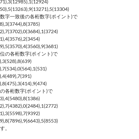
1),3(12985),1(12924)
13263),9(13271),5(13304)
数字一致後の各桁数字(ポイント)で
),3(3744),8(3785)
3702),0(3684),1(3724)
),4(3576),2(3454)
3570),4(3560),9(3681)
位の各桁数字(ポイント)で
,3(528),8(639)
34),0(564),1(531)
,4(489),7(391)
75),3(414),9(474)
の各桁数字(ポイント)で
),4(5480),8(1386)
4382),0(2484),1(2772)
),3(5598),7(9392)
7896),9(6643),5(8553)
す。