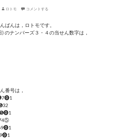
ロトモ
コメントする
んばんは，ロトモです。
月21日) のナンバーズ３・４の当せん数字は，
ん番号は，
,❽7⓿1
4➎32
,6➎⓿1
474⑤
,69⓿1
69⓿1