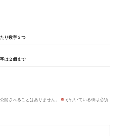
たり数字３つ
字は２個まで
公開されることはありません。
※
が付いている欄は必須