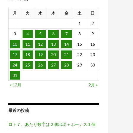
月
火
水
木
金
土
日
1
2
3
4
5
6
7
8
9
10
11
12
13
14
15
16
17
18
19
20
21
22
23
24
25
26
27
28
29
30
31
« 12月
2月 »
最近の投稿
ロト７、あたり数字は２個出現＋ボーナス１個