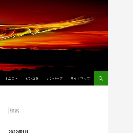
ミニロト
ビンゴ５
ナンバーズ
サイトマップ
検
索:
2022年1月