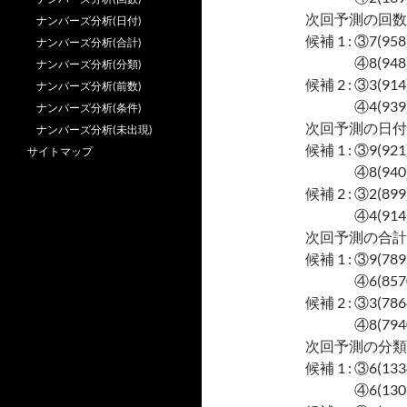
次回予測の回数
ナンバーズ分析(日付)
候補 1 : ③7(958)
ナンバーズ分析(合計)
④8(948),7(9
ナンバーズ分析(分類)
候補 2 : ③3(914)
ナンバーズ分析(前数)
④4(939),8(9
ナンバーズ分析(条件)
次回予測の日付
ナンバーズ分析(未出現)
候補 1 : ③9(921)
サイトマップ
④8(940),7(9
候補 2 : ③2(899)
④4(914),6(9
次回予測の合計
候補 1 : ③9(7892
④6(8570),5(
候補 2 : ③3(7864
④8(7940),9(
次回予測の分類
候補 1 : ③6(1334
④6(13087),9(