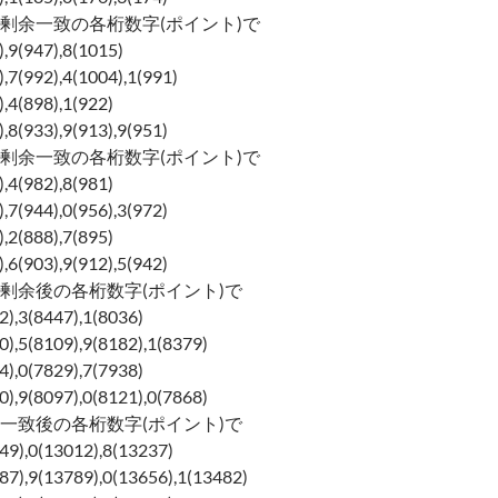
剰余一致の各桁数字(ポイント)で
,9(947),8(1015)
92),4(1004),1(991)
,4(898),1(922)
33),9(913),9(951)
剰余一致の各桁数字(ポイント)で
,4(982),8(981)
44),0(956),3(972)
,2(888),7(895)
03),9(912),5(942)
剰余後の各桁数字(ポイント)で
),3(8447),1(8036)
8109),9(8182),1(8379)
),0(7829),7(7938)
8097),0(8121),0(7868)
一致後の各桁数字(ポイント)で
9),0(13012),8(13237)
13789),0(13656),1(13482)