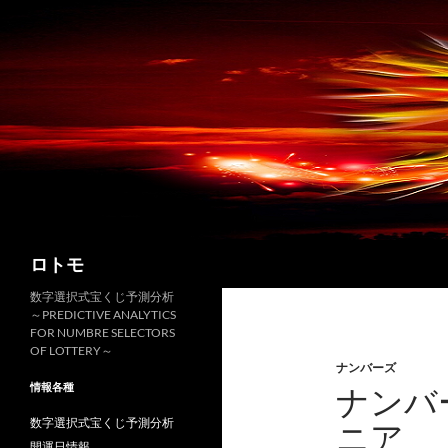
コ
ン
テ
ン
ツ
へ
ス
キ
ッ
プ
検
ロトモ
索
数字選択式宝くじ予測分析
～PREDICTIVE ANALYTICS
FOR NUMBRE SELECTORS
OF LOTTERY～
ナンバーズ
情報各種
ナンバ
数字選択式宝くじ予測分析
ニア
開運日情報