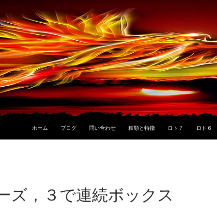
ホーム
ブログ
問い合わせ
種類と特徴
ロト７
ロト６
ーズ，３で連続ボックス