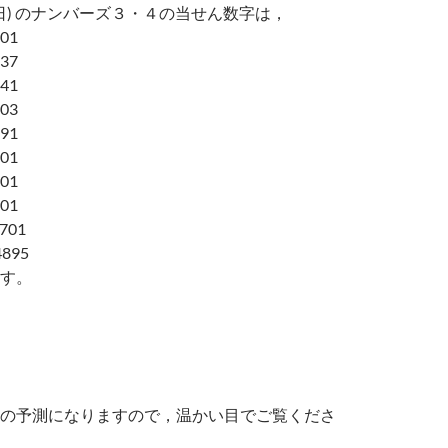
月24日) のナンバーズ３・４の当せん数字は，
701
837
741
703
591
901
701
701
8701
4895
す。
の予測になりますので，温かい目でご覧くださ