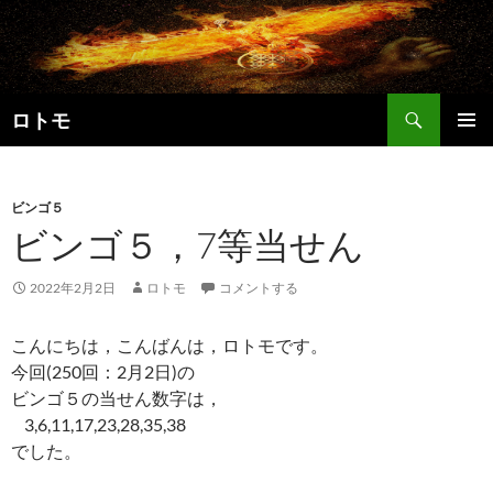
コ
ン
テ
ン
検
ツ
ロトモ
索
へ
メインメ
ス
ニュー
キ
ビンゴ５
ッ
ビンゴ５，7等当せん
プ
2022年2月2日
ロトモ
コメントする
こんにちは，こんばんは，ロトモです。
今回(250回：2月2日)の
ビンゴ５の当せん数字は，
3,6,11,17,23,28,35,38
でした。