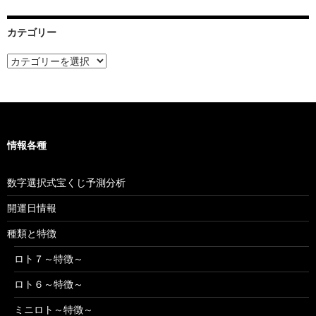
イ
ブ
カテゴリー
カ
テ
ゴ
リ
ー
情報各種
数字選択式宝くじ予測分析
開運日情報
種類と特徴
ロト７～特徴～
ロト６～特徴～
ミニロト～特徴～