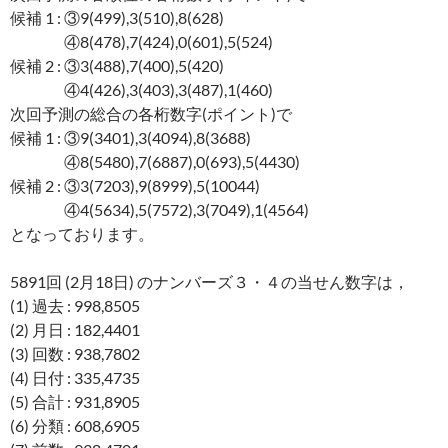
候補 1 : ③9(499),3(510),8(628)
④8(478),7(424),0(601),5(524)
候補 2 : ③3(488),7(400),5(420)
④4(426),3(403),3(487),1(460)
次回予測の総合の各桁数字(ポイント)で
候補 1 : ③9(3401),3(4094),8(3688)
④8(5480),7(6887),0(693),5(4430)
候補 2 : ③3(7203),9(8999),5(10044)
④4(5634),5(7572),3(7049),1(4564)
となっております。
5891回 (2月18日) のナンバーズ３・４の当せん数字は，
(1) 過去 : 998,8505
(2) 月日 : 182,4401
(3) 回数 : 938,7802
(4) 日付 : 335,4735
(5) 合計 : 931,8905
(6) 分類 : 608,6905