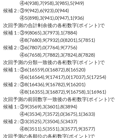
④4(938),7(958),3(985),5(949)
候補 2 : ③9(942),6(923),0(944)
④5(898),3(941),0(947),1(936)
次回予測の合計剰余後の各桁数字(ポイント)で
候補 1 : ③9(8065),3(7973),1(7884)
④8(7680),9(7932),0(8201),5(7851)
候補 2 : ③6(7807),0(7764),9(7756)
④6(7658),7(7882),3(7824),8(7828)
次回予測の分類一致後の各桁数字(ポイント)で
候補 1 : ③6(16559),0(16872),8(16520)
④6(16564),9(17417),0(17037),5(17254)
候補 2 : ③8(16436),9(16782),9(16201)
④8(16355),3(16872),9(16758),1(16961)
次回予測の前回数字一致後の各桁数字(ポイント)で
候補 1 : ③9(3569),3(3601),8(3894)
④4(3534),7(3572),0(3675),1(3633)
候補 2 : ③3(3525),7(3504),5(3437)
④8(3511),5(3551),3(3577),9(3577)
次回予測の各順位の各桁数字(ポイント)で