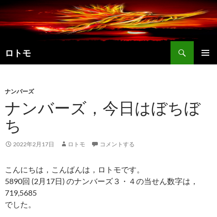
コ
ン
テ
ン
検
ツ
ロトモ
索
へ
メインメ
ス
ニュー
キ
ナンバーズ
ッ
ナンバーズ，今日はぼちぼ
プ
ち
2022年2月17日
ロトモ
コメントする
こんにちは，こんばんは，ロトモです。
5890回 (2月17日) のナンバーズ３・４の当せん数字は，
719,5685
でした。