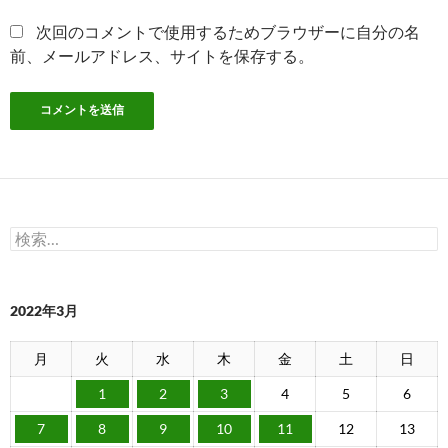
次回のコメントで使用するためブラウザーに自分の名
前、メールアドレス、サイトを保存する。
検
索:
2022年3月
月
火
水
木
金
土
日
1
2
3
4
5
6
7
8
9
10
11
12
13