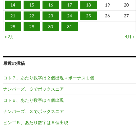
14
15
16
17
18
19
20
21
22
23
24
25
26
27
28
29
30
31
« 2月
4月 »
最近の投稿
ロト７、あたり数字は２個出現＋ボーナス１個
ナンバーズ、３でボックスニア
ロト６、あたり数字は４個出現
ナンバーズ、３でボックスニア
ビンゴ５、あたり数字は５個出現