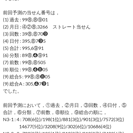
前回予測の当せん番号は，
(1) 過去 : 99⑧,⑧⑨01
(2) 月日 : ④②⑧,3266 ストレート当せん
(3) 回数 : 39⑧,⑧70❾
(4) 日付 : 395,⑧7❾5
(5) 合計 : 995,6⑨91
(6) 分類 : 89⑧,❹⑨91
(7) 前数 : 99⑧,⑧505
(8) 順位 : 99⑧,❹❽05
(9) 総合S : 99⑧,⑧❽05
(9) 総合A : 305,❹7❾1
でした。
前回予測において，①過去，②月日，③回数，④日付，⑤
合計，⑥分類，⑦前数，⑧順位，⑨総合の順に，
N3-1 : 4 : 708(6位)/198(1位)/881(3位)/901(3位)/7572(3位)
14677(5位)/3208(9位)/302(6位)/10686(4位)