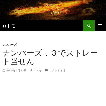
コ
ン
テ
ン
検
ツ
ロトモ
索
へ
メインメ
ス
ニュー
キ
ナンバーズ
ッ
ナンバーズ，３でストレー
プ
ト当せん
2022年3月22日
ロトモ
コメントする