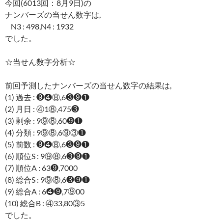
今回(6013回：8月9日)の
ナンバーズの当せん数字は,
N3 : 498,N4 : 1932
でした。
☆当せん数字分析☆
前回予測したナンバーズの当せん数字の結果は,
(1) 過去 : ❾❹⑧,6❸❾❶
(2) 月日 : ④1⑧,475❸
(3) 剰余 : 9⑨⑧,60❾❶
(4) 分類 : 9⑨⑧,6⑨③❶
(5) 前数 : ❾❹⑧,6❸❾❶
(6) 順位S : 9⑨⑧,6❸❾❶
(7) 順位A : 63❾,7000
(8) 総合S : 9⑨⑧,6❸❾❶
(9) 総合A : 6❹❾,7⑨00
(10) 総合B : ④33,80③5
でした。