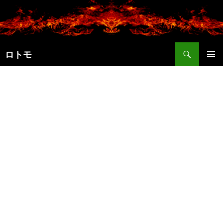
コ
ン
テ
ン
検
ツ
ロトモ
索
へ
メインメ
ス
ニュー
キ
ッ
プ