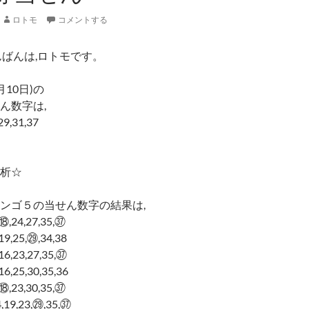
ロトモ
コメントする
んばんは,ロトモです。
月10日)の
ん数字は,
29,31,37
析☆
ンゴ５の当せん数字の結果は,
,⑱,24,27,35,㊲
,19,25,㉙,34,38
,16,23,27,35,㊲
,16,25,30,35,36
,⑱,23,30,35,㊲
4,19,23,㉙,35,㊲