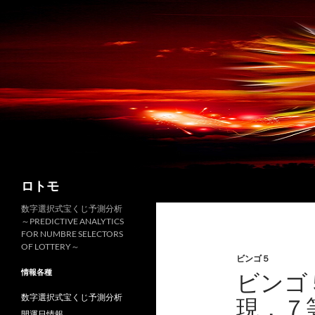
コ
ン
テ
ン
ツ
へ
ス
キ
ッ
プ
検
ロトモ
索
数字選択式宝くじ予測分析
～PREDICTIVE ANALYTICS
FOR NUMBRE SELECTORS
OF LOTTERY～
ビンゴ５
情報各種
ビンゴ
数字選択式宝くじ予測分析
現，７
開運日情報