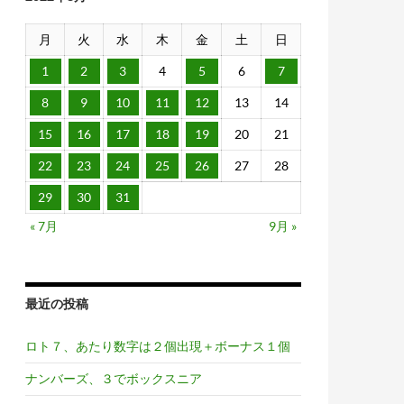
月
火
水
木
金
土
日
1
2
3
4
5
6
7
8
9
10
11
12
13
14
15
16
17
18
19
20
21
22
23
24
25
26
27
28
29
30
31
« 7月
9月 »
最近の投稿
ロト７、あたり数字は２個出現＋ボーナス１個
ナンバーズ、３でボックスニア