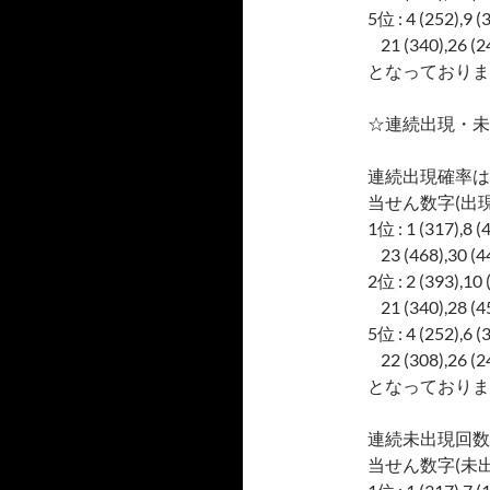
5位 : 4 (252),9 (
21 (340),26 (24
となっておりま
☆連続出現・未
連続出現確率は
当せん数字(出現
1位 : 1 (317),8 (
23 (468),30 (44
2位 : 2 (393),10 
21 (340),28 (45
5位 : 4 (252),6 (
22 (308),26 (24
となっておりま
連続未出現回数
当せん数字(未出