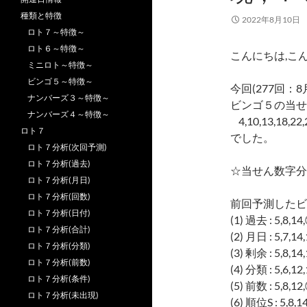
種類と特徴
2022年8月10日
ロト７～特徴～
ロト６～特徴～
こんにちは,こ
ミニロト～特徴～
ビンゴ５～特徴～
今回(277回：8
ナンバーズ３～特徴～
ビンゴ５の当せ
ナンバーズ４～特徴～
4,10,13,18,22,
ロト７
でした。
ロト７分析(次回予測)
ロト７分析(過去)
☆当せん数字分
ロト７分析(月日)
ロト７分析(回数)
前回予測したビ
ロト７分析(日付)
(1) 過去 : 5,8,14
ロト７分析(合計)
(2) 月日 : 5,7,14
ロト７分析(分類)
(3) 剰余 : 5,8,14
ロト７分析(前数)
(4) 分類 : 5,6,12
ロト７分析(条件)
(5) 前数 : 5,8,12
ロト７分析(未出現)
(6) 順位S : 5,8,1