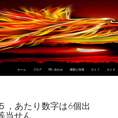
ホーム
ブログ
問い合わせ
種類と特徴
ロト７
ロト６
５，あたり数字は6個出
等当せん