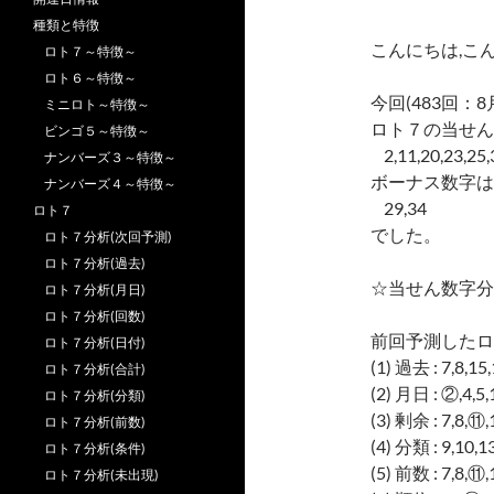
種類と特徴
こんにちは,こ
ロト７～特徴～
ロト６～特徴～
今回(483回：8
ミニロト～特徴～
ロト７の当せん
ビンゴ５～特徴～
2,11,20,23,25,
ナンバーズ３～特徴～
ボーナス数字は
ナンバーズ４～特徴～
29,34
ロト７
でした。
ロト７分析(次回予測)
ロト７分析(過去)
☆当せん数字分
ロト７分析(月日)
ロト７分析(回数)
前回予測したロ
ロト７分析(日付)
(1) 過去 : 7,8,15
ロト７分析(合計)
(2) 月日 : ②,4,5,
ロト７分析(分類)
(3) 剰余 : 7,8,⑪,
ロト７分析(前数)
(4) 分類 : 9,10,1
ロト７分析(条件)
(5) 前数 : 7,8,⑪,
ロト７分析(未出現)