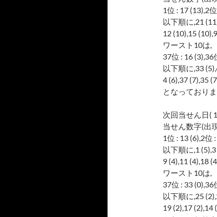
1位 : 17 (13),2位 
以下順に,21 (11),3
12 (10),15 (10),9
ワースト10は,
37位 : 16 (3),36位
以下順に,33 (5),6 (
4 (6),37 (7),35 (7
となっておりま
次回当せん日( 1
当せん数字(出現
1位 : 13 (6),2位 : 
以下順に,1 (5),31 (
9 (4),11 (4),18 (4
ワースト10は,
37位 : 33 (0),36位
以下順に,25 (2),22
19 (2),17 (2),14 