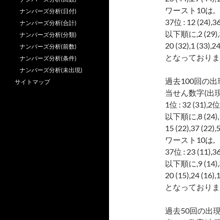
ワースト10は,
ナンバーズ分析(日付)
37位 : 12 (24),36
ナンバーズ分析(合計)
以下順に,2 (29),36
ナンバーズ分析(分類)
20 (32),1 (33),24
ナンバーズ分析(前数)
となっておりま
ナンバーズ分析(条件)
ナンバーズ分析(未出現)
過去100回の出
サイトマップ
当せん数字(出現
1位 : 32 (31),2位 
以下順に,8 (24),13
15 (22),37 (22),5
ワースト10は,
37位 : 23 (11),36
以下順に,9 (14),33
20 (15),24 (16),
となっておりま
過去50回の出現