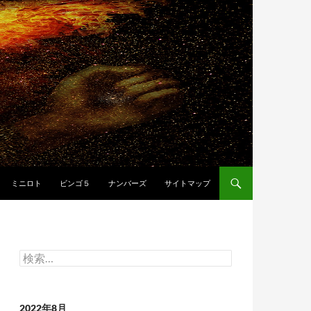
ミニロト
ビンゴ５
ナンバーズ
サイトマップ
検
索:
2022年8月