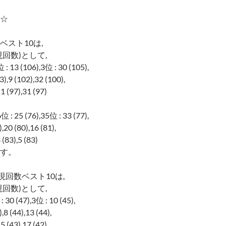
☆
ベスト10は,
回数)として,
 : 13 (106),3位 : 30 (105),
9 (102),32 (100),
11 (97),31 (97)
位 : 25 (76),35位 : 33 (77),
0 (80),16 (81),
 (83),5 (83)
す。
現回数ベスト10は,
回数)として,
: 30 (47),3位 : 10 (45),
 (44),13 (44),
15 (43),17 (42)