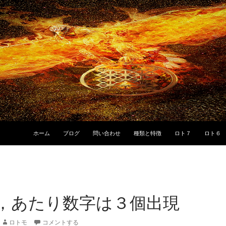
ホーム
ブログ
問い合わせ
種類と特徴
ロト７
ロト６
，あたり数字は３個出現
ロトモ
コメントする