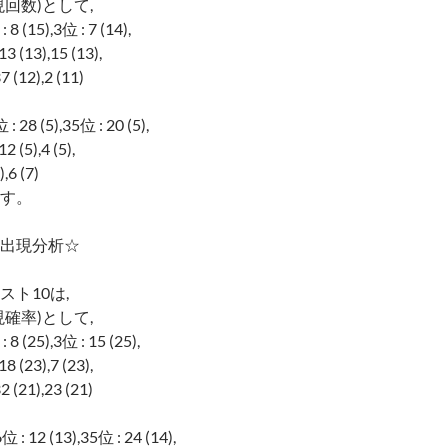
回数)として,
 8 (15),3位 : 7 (14),
 (13),15 (13),
7 (12),2 (11)
 : 28 (5),35位 : 20 (5),
 (5),4 (5),
),6 (7)
す。
出現分析☆
ト10は,
確率)として,
: 8 (25),3位 : 15 (25),
 (23),7 (23),
32 (21),23 (21)
位 : 12 (13),35位 : 24 (14),