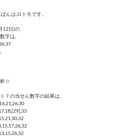
んばんは,ロトモです。
月12日)の
数字は,
36,37
,
析☆
ト７の当せん数字の結果は,
,16,21,26,30
17,18,[29],33
15,21,30,32
3,15,17,26,32
13,15,26,32