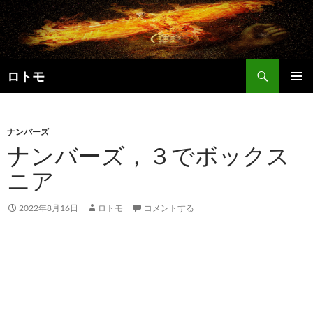
コ
ン
テ
ン
検
ツ
ロトモ
索
へ
メインメ
ス
ニュー
キ
ナンバーズ
ッ
ナンバーズ，３でボックス
プ
ニア
2022年8月16日
ロトモ
コメントする