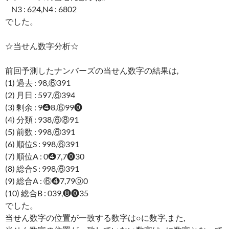
N3 : 624,N4 : 6802
でした。
☆当せん数字分析☆
前回予測したナンバーズの当せん数字の結果は,
(1) 過去 : 98,⑥391
(2) 月日 : 597,⑥394
(3) 剰余 : 9❹8,⑥99⓿
(4) 分類 : 938,⑥⑧91
(5) 前数 : 998,⑥391
(6) 順位S : 998,⑥391
(7) 順位A : 0❹7,7⓿30
(8) 総合S : 998,⑥391
(9) 総合A : ⑥❹7,79⓪0
(10) 総合B : 039,❽⓿35
でした。
当せん数字の位置が一致する数字は○に数字,また,