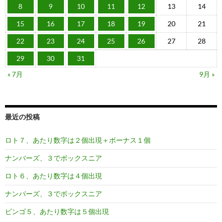
8
9
10
11
12
13
14
15
16
17
18
19
20
21
22
23
24
25
26
27
28
29
30
31
« 7月
9月 »
最近の投稿
ロト７、あたり数字は２個出現＋ボーナス１個
ナンバーズ、３でボックスニア
ロト６、あたり数字は４個出現
ナンバーズ、３でボックスニア
ビンゴ５、あたり数字は５個出現