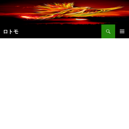
コ
ン
テ
ン
検
ツ
ロトモ
索
へ
メインメ
ス
ニュー
キ
ッ
プ