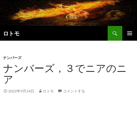
コ
ン
テ
ン
検
ツ
ロトモ
索
へ
メインメ
ス
ニュー
キ
ナンバーズ
ッ
ナンバーズ，３でニアのニ
プ
ア
2022年9月14日
ロトモ
コメントする