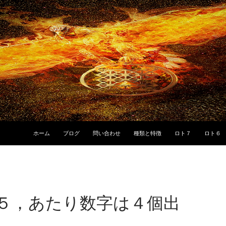
ホーム
ブログ
問い合わせ
種類と特徴
ロト７
ロト６
５，あたり数字は４個出