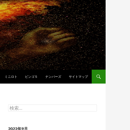
ミニロト
ビンゴ５
ナンバーズ
サイトマップ
検
索:
2022年9月