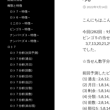
種類と特徴
2022年9月14日
ロト７～特徴～
ロト６～特徴～
こんにちは,こ
ミニロト～特徴～
ビンゴ５～特徴～
今回(282回：9
ナンバーズ３～特徴～
ビンゴ５の当せ
ナンバーズ４～特徴～
3,7,13,20,21,2
ロト７
でした。
ロト７分析(次回予測)
ロト７分析(過去)
☆当せん数字分
ロト７分析(月日)
ロト７分析(回数)
前回予測したビ
ロト７分析(日付)
(1) 過去 : 2,6,12
ロト７分析(合計)
(2) 月日 : 1,8,14
ロト７分析(分類)
(3) 剰余 : 5,8,1
ロト７分析(前数)
(4) 分類 : 5,8,14
ロト７分析(条件)
(5) 前数 : 2,8,14
ロト７分析(未出現)
(6) 順位S : 5,8,1