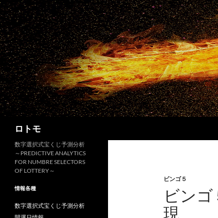
コ
ン
テ
ン
ツ
へ
ス
キ
ッ
プ
検
ロトモ
索
数字選択式宝くじ予測分析
～PREDICTIVE ANALYTICS
FOR NUMBRE SELECTORS
OF LOTTERY～
ビンゴ５
情報各種
ビンゴ
数字選択式宝くじ予測分析
現
開運日情報