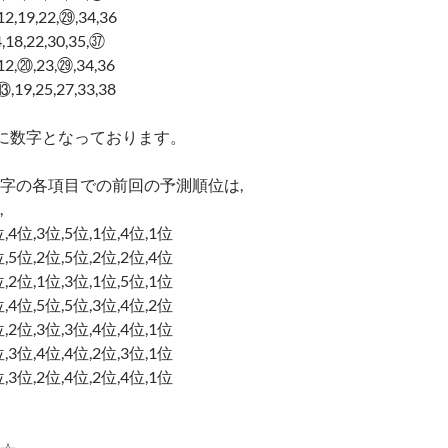
12,19,22,㉙,34,36
4,18,22,30,35,㊲
,12,⑳,23,㉙,34,36
⑬,19,25,27,33,38
に数字となっております。
字の各項目での前回の予測順位は,
,
5位,4位,3位,5位,1位,4位,1位
2位,5位,2位,5位,2位,2位,4位
4位,2位,1位,3位,1位,5位,1位
4位,4位,5位,5位,3位,4位,2位
4位,2位,3位,3位,4位,4位,1位
4位,3位,4位,4位,2位,3位,1位
4位,3位,2位,4位,2位,4位,1位