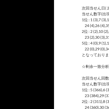
次回当せん日( 2
当せん数字(出現
1位 : 1 (3),7 (3),1
24 (4),26 (4),35
2位 : 2 (2),10 (2),
23 (2),30 (3),31
5位 : 4 (0),9 (1),1
22 (0),29 (0),34
となっておりま
☆剰余一致分析
次回当せん回数
当せん数字(出現
1位 : 5 (366),6 (
23 (384),29 (37
2位 : 2 (311),8 (
24 (360),30 (36