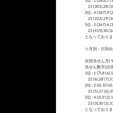
1位 : 1 (263),7 (
21 (301),28 (18
2位 : 4 (367),9 (
25 (322),29 (36
5位 : 2 (367),6 (
23 (419),30 (34
となっておりま
☆月別・日別出
次回当せん月( 9
当せん数字(出現
1位 : 1 (7),8 (6),1
22 (6),28 (7),31
2位 : 2 (6),10 (6),
21 (5),27 (6),35
5位 : 4 (2),9 (2),1
23 (3),30 (2),33
となっておりま