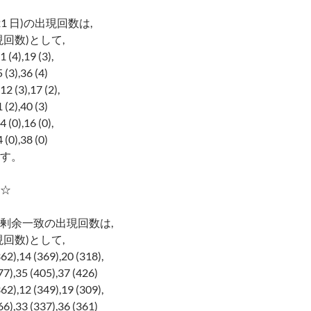
1 日)の出現回数は,
回数)として,
1 (4),19 (3),
 (3),36 (4)
12 (3),17 (2),
 (2),40 (3)
4 (0),16 (0),
 (0),38 (0)
す。
☆
剰余一致の出現回数は,
回数)として,
362),14 (369),20 (318),
7),35 (405),37 (426)
362),12 (349),19 (309),
6),33 (337),36 (361)