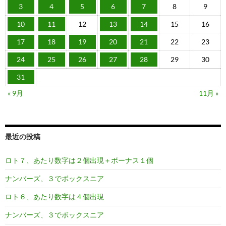
3
4
5
6
7
8
9
10
11
12
13
14
15
16
17
18
19
20
21
22
23
24
25
26
27
28
29
30
31
« 9月
11月 »
最近の投稿
ロト７、あたり数字は２個出現＋ボーナス１個
ナンバーズ、３でボックスニア
ロト６、あたり数字は４個出現
ナンバーズ、３でボックスニア