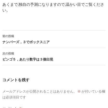
あくまで,独自の予測になりますので,温かい目でご覧くださ
い。
投
前の投稿
稿
ナンバーズ，３でボックスニア
ナ
次の投稿
ビ
ビンゴ５，あたり数字は３個出現
ゲ
ー
コメントを残す
シ
メールアドレスが公開されることはありません。
※
が付いている欄
ョ
は必須項目です
ン