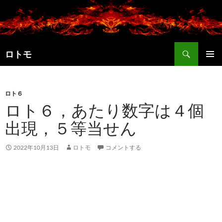
コ
ン
テ
ン
検
ツ
ロトモ
索
へ
メインメ
ス
ニュー
キ
ロト６
ッ
ロト６，あたり数字は４個
プ
出現，５等当せん
2022年10月13日
ロトモ
コメントする