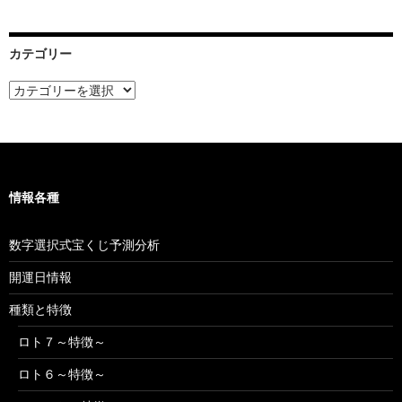
カ
イ
ブ
カテゴリー
カ
テ
ゴ
リ
ー
情報各種
数字選択式宝くじ予測分析
開運日情報
種類と特徴
ロト７～特徴～
ロト６～特徴～