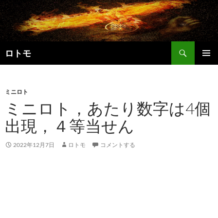
コ
ン
テ
ン
検
ツ
ロトモ
索
へ
メインメ
ス
ニュー
キ
ミニロト
ッ
ミニロト，あたり数字は4個
プ
出現，４等当せん
2022年12月7日
ロトモ
コメントする