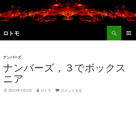
コ
ン
テ
ン
検
ツ
ロトモ
索
へ
メインメ
ス
ニュー
キ
ナンバーズ
ッ
ナンバーズ，３でボックス
プ
ニア
2023年3月2日
ロトモ
コメントする