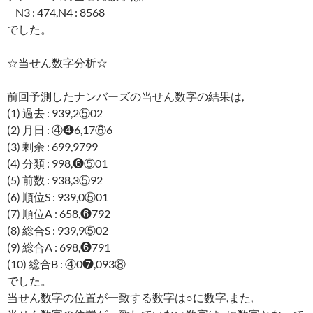
N3 : 474,N4 : 8568
でした。
☆当せん数字分析☆
前回予測したナンバーズの当せん数字の結果は,
(1) 過去 : 939,2⑤02
(2) 月日 : ④❹6,17⑥6
(3) 剰余 : 699,9799
(4) 分類 : 998,❻⑤01
(5) 前数 : 938,3⑤92
(6) 順位S : 939,0⑤01
(7) 順位A : 658,❻792
(8) 総合S : 939,9⑤02
(9) 総合A : 698,❻791
(10) 総合B : ④0❼,093⑧
でした。
当せん数字の位置が一致する数字は○に数字,また,