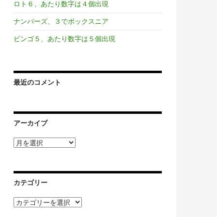
ロト６、あたり数字は４個出現
ナンバーズ、３でボックスニア
ビンゴ５、あたり数字は５個出現
最近のコメント
アーカイブ
ア
ー
カ
イ
ブ
カテゴリー
カ
テ