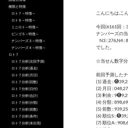
種類と特徴
こんにちは,こ
ロト７～特徴～
ロト６～特徴～
今回(6161回：
ミニロト～特徴～
ナンバーズの当
ビンゴ５～特徴～
N3 : 276,N4 : 
ナンバーズ３～特徴～
でした。
ナンバーズ４～特徴～
ロト７
☆当せん数字分
ロト７分析(次回予測)
ロト７分析(過去)
前回予測したナ
ロト７分析(月日)
(1) 過去 : ❻39,
ロト７分析(回数)
(2) 月日 : 048,
ロト７分析(日付)
(3) 剰余 : 9❻9,
ロト７分析(合計)
(4) 分類 : 898,6
ロト７分析(分類)
(5) 前数 : 939,
ロト７分析(前数)
(6) 順位S : ❻39
ロト７分析(条件)
(7) 順位A : 908,
ロト７分析(未出現)