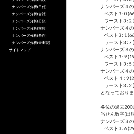
ナンバーズ４の
ナンバーズ分析(日付)
ベスト3 : 0 (662),
ナンバーズ分析(合計)
ワースト3 : 2 (570
ナンバーズ分析(分類)
ナンバーズ４の
ナンバーズ分析(前数)
ベスト3 : 1 (660),
ナンバーズ分析(条件)
ワースト3 : 7 (577
ナンバーズ分析(未出現)
ナンバーズ３の
サイトマップ
ベスト3 : 9 (1941)
ワースト3 : 5 (176
ナンバーズ４の
ベスト４ : 9 (2548)
ワースト3 : 2 (232
となっておりま
各位の過去20
当せん数字(出現
ナンバーズ３の
ベスト3 : 6 (29), 