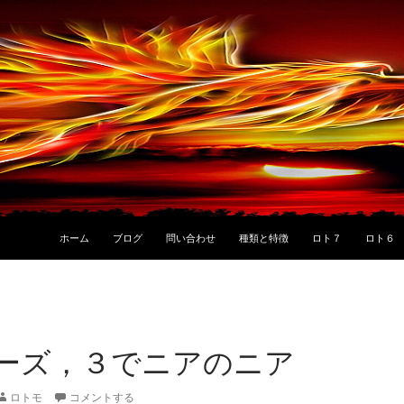
ホーム
ブログ
問い合わせ
種類と特徴
ロト７
ロト６
ーズ，３でニアのニア
ロトモ
コメントする