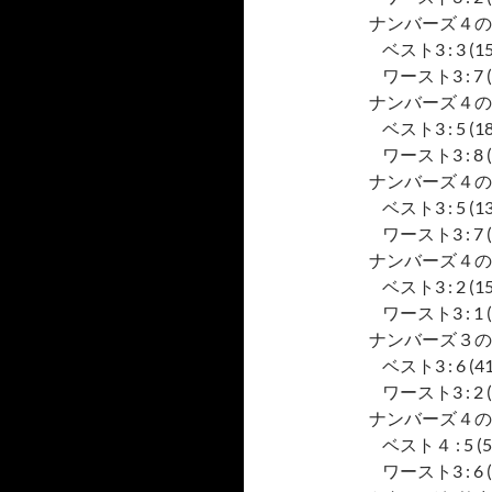
ナンバーズ４の
ベスト3 : 3 (15), 
ワースト3 : 7 (5), 
ナンバーズ４の
ベスト3 : 5 (18), 
ワースト3 : 8 (7), 
ナンバーズ４の
ベスト3 : 5 (13), 
ワースト3 : 7 (6), 
ナンバーズ４の
ベスト3 : 2 (15), 
ワースト3 : 1 (5), 
ナンバーズ３の
ベスト3 : 6 (41), 
ワースト3 : 2 (22)
ナンバーズ４の
ベスト４ : 5 (57), 
ワースト3 : 6 (34)