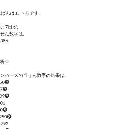
んばんは,ロトモです。
3月7日)の
せん数字は,
8386
析☆
ンバーズの当せん数字の結果は,
250❽
277❽
299❽
901
250❽
,250❽
6792