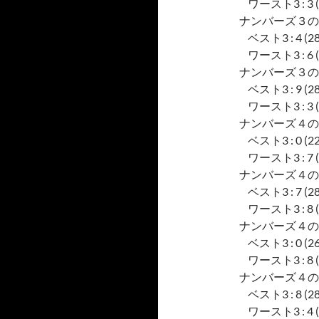
ワースト3 : 3 (15)
ナンバーズ３の
ベスト3 : 4 (28), 
ワースト3 : 6 (15)
ナンバーズ３の
ベスト3 : 9 (28), 
ワースト3 : 3 (15)
ナンバーズ４の
ベスト3 : 0 (22), 
ワースト3 : 7 (16)
ナンバーズ４の
ベスト3 : 7 (28), 
ワースト3 : 8 (15)
ナンバーズ４の
ベスト3 : 0 (26), 
ワースト3 : 8 (14)
ナンバーズ４の
ベスト3 : 8 (28), 
ワースト3 : 4 (14)