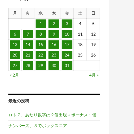
月
火
水
木
金
土
日
1
2
3
4
5
6
7
8
9
10
11
12
13
14
15
16
17
18
19
20
21
22
23
24
25
26
27
28
29
30
31
« 2月
4月 »
最近の投稿
ロト７、あたり数字は２個出現＋ボーナス１個
ナンバーズ、３でボックスニア