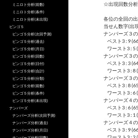
☆出現回数分析
ミニロト分析(前数)
ミニロト分析(条件)
各位の全回の出
ミニロト分析(未出現)
当せん数字(出現
ビンゴ５
ナンバーズ３の
ビンゴ５分析(次回予測)
ベスト3 : 9 (663),
ビンゴ５分析(過去)
ワースト3 : 5 (554
ビンゴ５分析(月日)
ナンバーズ３の
ビンゴ５分析(回数)
ベスト3 : 3 (645),
ビンゴ５分析(日付)
ワースト3 : 8 (586
ビンゴ５分析(合計)
ナンバーズ３の
ビンゴ５分析(分類)
ベスト3 : 8 (656),
ビンゴ５分析(前数)
ワースト3 : 6 (584
ビンゴ５分析(条件)
ナンバーズ４の
ビンゴ５分析(未出現)
ベスト3 : 6 (656),
ナンバーズ
ワースト3 : 1 (581
ナンバーズ分析(次回予測)
ナンバーズ４の
ナンバーズ分析(過去)
ベスト3 : 9 (665),
ナンバーズ分析(月日)
ワースト3 : 2 (515
ナンバーズ分析(回数)