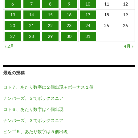
6
7
8
9
10
11
12
13
14
15
16
17
18
19
20
21
22
23
24
25
26
27
28
29
30
31
« 2月
4月 »
最近の投稿
ロト７、あたり数字は２個出現＋ボーナス１個
ナンバーズ、３でボックスニア
ロト６、あたり数字は４個出現
ナンバーズ、３でボックスニア
ビンゴ５、あたり数字は５個出現