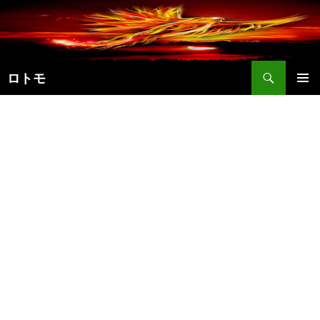
コ
ン
テ
ン
検
ツ
ロトモ
索
へ
メインメ
ス
ニュー
キ
ッ
プ