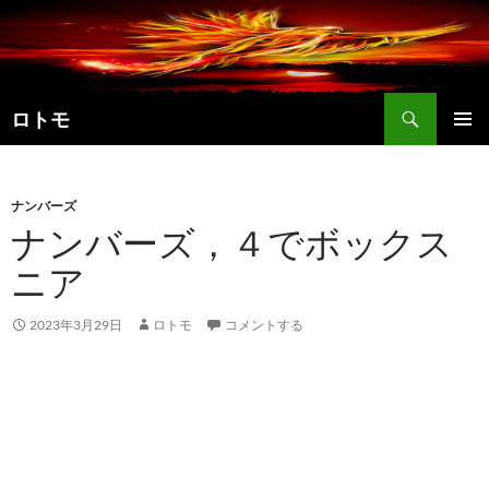
コ
ン
テ
ン
検
ツ
ロトモ
索
へ
メインメ
ス
ニュー
キ
ナンバーズ
ッ
ナンバーズ，４でボックス
プ
ニア
2023年3月29日
ロトモ
コメントする