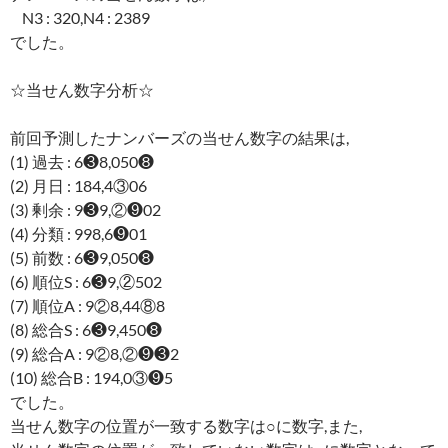
N3 : 320,N4 : 2389
でした。
☆当せん数字分析☆
前回予測したナンバーズの当せん数字の結果は,
(1) 過去 : 6❸8,050❽
(2) 月日 : 184,4③06
(3) 剰余 : 9❸9,②❾02
(4) 分類 : 998,6❾01
(5) 前数 : 6❸9,050❽
(6) 順位S : 6❸9,②502
(7) 順位A : 9②8,44⑧8
(8) 総合S : 6❸9,450❽
(9) 総合A : 9②8,②❾❸2
(10) 総合B : 194,0③❾5
でした。
当せん数字の位置が一致する数字は○に数字,また,