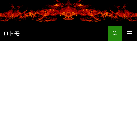
コ
ン
テ
ン
検
ツ
ロトモ
索
へ
メインメ
ス
ニュー
キ
ッ
プ