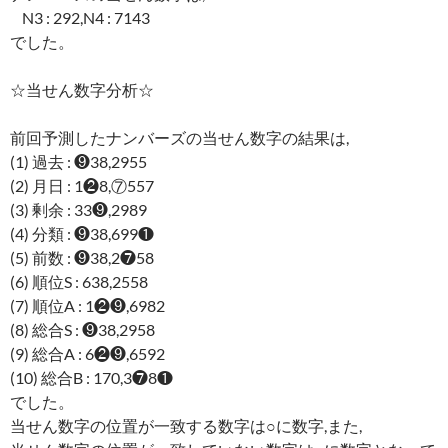
N3 : 292,N4 : 7143
でした。
☆当せん数字分析☆
前回予測したナンバーズの当せん数字の結果は,
(1) 過去 : ❾38,2955
(2) 月日 : 1❷8,⑦557
(3) 剰余 : 33❾,2989
(4) 分類 : ❾38,699❶
(5) 前数 : ❾38,2❼58
(6) 順位S : 638,2558
(7) 順位A : 1❷❾,6982
(8) 総合S : ❾38,2958
(9) 総合A : 6❷❾,6592
(10) 総合B : 170,3❼8❶
でした。
当せん数字の位置が一致する数字は○に数字,また,