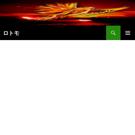
コ
ン
テ
ン
検
ツ
ロトモ
索
へ
メインメ
ス
ニュー
キ
ッ
プ