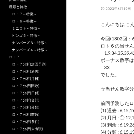
種類と特徴
2023年6月19日
ロト７～特徴～
ロト６～特徴～
こんにちは,こ
ミニロト～特徴～
ビンゴ５～特徴～
今回(1802回：
ナンバーズ３～特徴～
ロト６の当せん
ナンバーズ４～特徴～
1,9,34,35,39,4
ロト７
ボーナス数字は
ロト７分析(次回予測)
33
ロト７分析(過去)
でした。
ロト７分析(月日)
ロト７分析(回数)
☆当せん数字分
ロト７分析(日付)
ロト７分析(合計)
前回予測したロ
ロト７分析(分類)
(1) 過去 : 6,15,1
ロト７分析(前数)
(2) 月日 : ①,12,1
ロト７分析(条件)
(3) 剰余 : 6,19,
ロト７分析(未出現)
(4) 分類 : 6,15,19