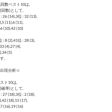
回数ベスト10は,
回数)として,
: 26 (14),3位 : 32 (13),
 (11),6 (11),
36 (10),42 (10)
 : 8 (2),41位 : 28 (3),
 (4),27 (4),
),34 (5)
す。
出現分析☆
ト10は,
確率)として,
: 27 (18),3位 : 2 (18),
2 (18),15 (17),
37 (16),19 (16)