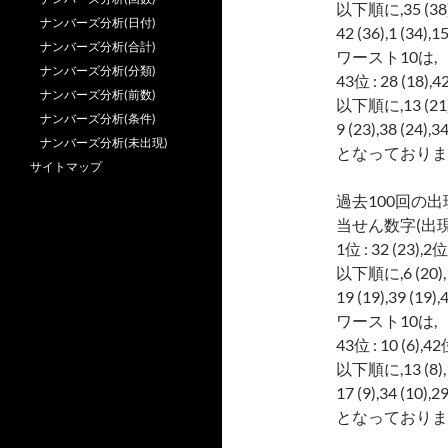
以下順に,35 (38),3
ナンバーズ分析(日付)
42 (36),1 (34),15
ナンバーズ分析(合計)
ワースト10は,
ナンバーズ分析(分類)
43位 : 28 (18),42
ナンバーズ分析(前数)
以下順に,13 (21),1
ナンバーズ分析(条件)
9 (23),38 (24),34
ナンバーズ分析(未出現)
となっておりま
サイトマップ
過去100回の出
当せん数字(出現
1位 : 32 (23),2位 
以下順に,6 (20),15
19 (19),39 (19),
ワースト10は,
43位 : 10 (6),42位
以下順に,13 (8),12
17 (9),34 (10),29
となっておりま