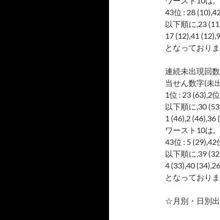
ワースト10は,
43位 : 28 (10),42
以下順に,23 (11),7
17 (12),41 (12),9
となっておりま
連続未出現回数
当せん数字(未出
1位 : 23 (63),2位 
以下順に,30 (53),8
1 (46),2 (46),36 
ワースト10は,
43位 : 5 (29),42位
以下順に,39 (32),1
4 (33),40 (34),26
となっておりま
☆月別・日別出