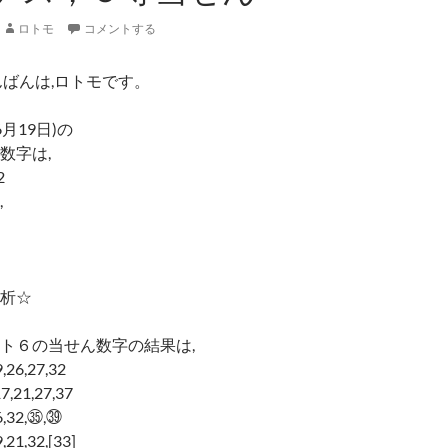
ロトモ
コメントする
んばんは,ロトモです。
6月19日)の
数字は,
2
,
析☆
ト６の当せん数字の結果は,
9,26,27,32
7,21,27,37
26,32,㉟,㊴
,21,32,[33]