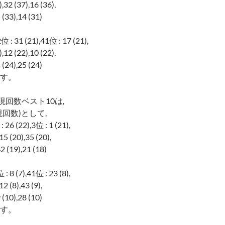
2 (37),16 (36),
 (33),14 (31)
位 : 31 (21),41位 : 17 (21),
2 (22),10 (22),
 (24),25 (24)
す。
現回数ベスト10は,
回数)として,
: 26 (22),3位 : 1 (21),
 (20),35 (20),
42 (19),21 (18)
 : 8 (7),41位 : 23 (8),
 (8),43 (9),
 (10),28 (10)
す。