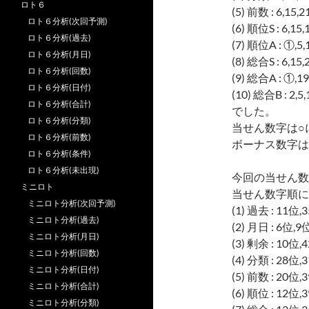
ロト６
(5) 前数 : 6,15,
ロト６分析(次回予測)
(6) 順位S : 6,15,
ロト６分析(過去)
(7) 順位A : ①
ロト６分析(月日)
(8) 総合S : 6,15,
ロト６分析(回数)
(9) 総合A : ①
ロト６分析(日付)
(10) 総合B : 2,5,
ロト６分析(合計)
でした。
ロト６分析(分類)
当せん数字は○に
ロト６分析(前数)
ボーナス数字は
ロト６分析(条件)
ロト６分析(未出現)
今回の当せん数
ミニロト
当せん数字順に
ミニロト分析(次回予測)
(1) 過去 : 11位
ミニロト分析(過去)
(2) 月日 : 6位,
ミニロト分析(月日)
(3) 剰余 : 10位
ミニロト分析(回数)
(4) 分類 : 28位
ミニロト分析(日付)
(5) 前数 : 20位
ミニロト分析(合計)
(6) 順位 : 12位
ミニロト分析(分類)