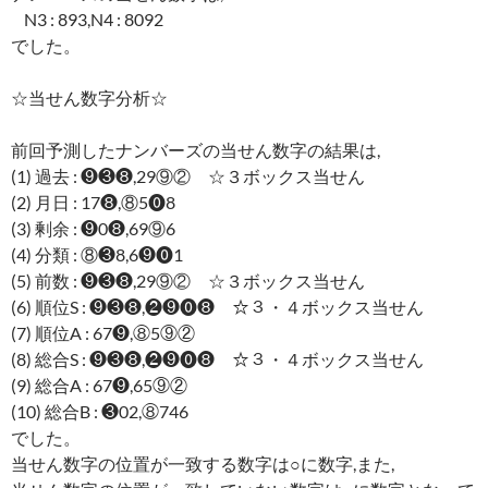
N3 : 893,N4 : 8092
でした。
☆当せん数字分析☆
前回予測したナンバーズの当せん数字の結果は,
(1) 過去 : ❾❸❽,29⑨② ☆３ボックス当せん
(2) 月日 : 17❽,⑧5⓿8
(3) 剰余 : ❾0❽,69⑨6
(4) 分類 : ⑧❸8,6❾⓿1
(5) 前数 : ❾❸❽,29⑨② ☆３ボックス当せん
(6) 順位S : ❾❸❽,❷❾⓿❽ ☆３・４ボックス当せん
(7) 順位A : 67❾,⑧5⑨②
(8) 総合S : ❾❸❽,❷❾⓿❽ ☆３・４ボックス当せん
(9) 総合A : 67❾,65⑨②
(10) 総合B : ❸02,⑧746
でした。
当せん数字の位置が一致する数字は○に数字,また,