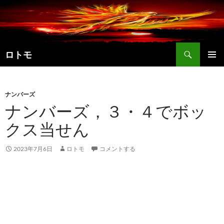
コ
ン
テ
ン
検
ツ
ロトモ
索
へ
メインメ
ス
ニュー
キ
ナンバーズ
ッ
ナンバーズ，３・４でボッ
プ
クス当せん
2023年7月6日
ロトモ
コメントする