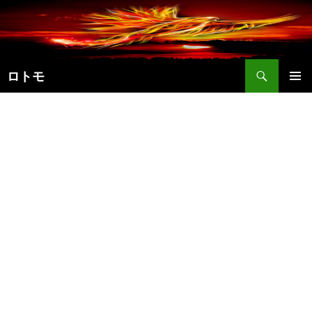
コ
ン
テ
ン
検
ツ
ロトモ
索
へ
メインメ
ス
ニュー
キ
ッ
プ