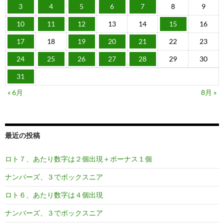
3
4
5
6
7
8
9
10
11
12
13
14
15
16
17
18
19
20
21
22
23
24
25
26
27
28
29
30
31
« 6月
8月 »
最近の投稿
ロト７、あたり数字は２個出現＋ボーナス１個
ナンバーズ、３でボックスニア
ロト６、あたり数字は４個出現
ナンバーズ、３でボックスニア