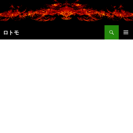
コ
ン
テ
ン
検
ツ
ロトモ
索
へ
メインメ
ス
ニュー
キ
ッ
プ