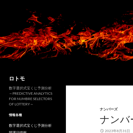
コ
ン
テ
ン
ツ
へ
ス
キ
ッ
プ
検
ロトモ
索
数字選択式宝くじ予測分析
～PREDICTIVE ANALYTICS
FOR NUMBRE SELECTORS
OF LOTTERY～
ナンバーズ
情報各種
ナンバ
数字選択式宝くじ予測分析
2023年8月31日
開運日情報