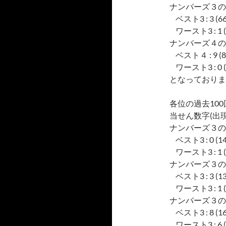
ナンバーズ３の
ベスト3 : 3 (66), 
ワースト3 : 1 (46)
ナンバーズ４の
ベスト４ : 9 (87), 
ワースト3 : 0 (70)
となっておりま
各位の過去10
当せん数字(出現
ナンバーズ３の
ベスト3 : 0 (14), 
ワースト3 : 1 (6), 
ナンバーズ３の
ベスト3 : 3 (13), 
ワースト3 : 1 (3), 
ナンバーズ３の
ベスト3 : 8 (16), 
ワースト3 : 6 (5), 