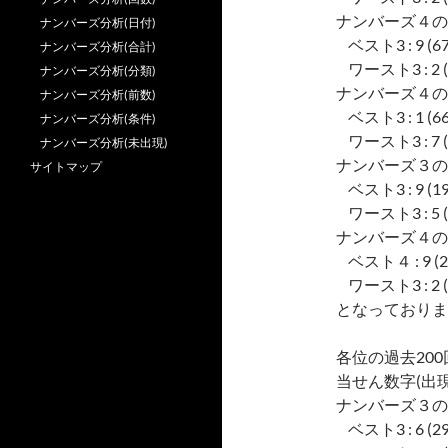
ナンバーズ４の
ナンバーズ分析(日付)
ベスト3 : 9 (677),
ナンバーズ分析(合計)
ワースト3 : 2 (579
ナンバーズ分析(分類)
ナンバーズ４の
ナンバーズ分析(前数)
ベスト3 : 1 (669),
ナンバーズ分析(条件)
ワースト3 : 7 (593
ナンバーズ分析(未出現)
ナンバーズ３の
サイトマップ
ベスト3 : 9 (1977)
ワースト3 : 5 (180
ナンバーズ４の
ベスト４ : 9 (2606)
ワースト3 : 2 (238
となっておりま
各位の過去20
当せん数字(出現
ナンバーズ３の
ベスト3 : 6 (29), 