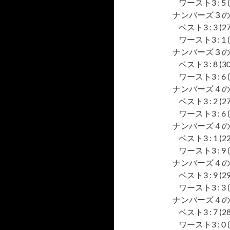
ワースト3 : 5 (14)
ナンバーズ３の
ベスト3 : 3 (27), 
ワースト3 : 1 (12)
ナンバーズ３の
ベスト3 : 8 (30), 
ワースト3 : 6 (14)
ナンバーズ４の
ベスト3 : 2 (27), 
ワースト3 : 6 (11)
ナンバーズ４の
ベスト3 : 1 (22), 
ワースト3 : 9 (16)
ナンバーズ４の
ベスト3 : 9 (29), 
ワースト3 : 3 (13)
ナンバーズ４の
ベスト3 : 7 (28), 
ワースト3 : 0 (12)