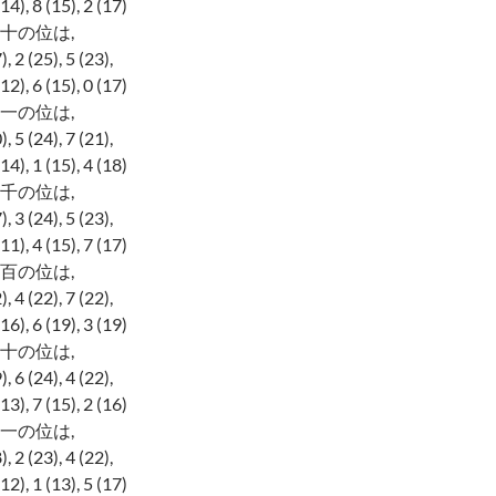
, 8 (15), 2 (17)
十の位は,
2 (25), 5 (23),
, 6 (15), 0 (17)
一の位は,
5 (24), 7 (21),
, 1 (15), 4 (18)
千の位は,
3 (24), 5 (23),
, 4 (15), 7 (17)
百の位は,
4 (22), 7 (22),
, 6 (19), 3 (19)
十の位は,
6 (24), 4 (22),
, 7 (15), 2 (16)
一の位は,
2 (23), 4 (22),
, 1 (13), 5 (17)