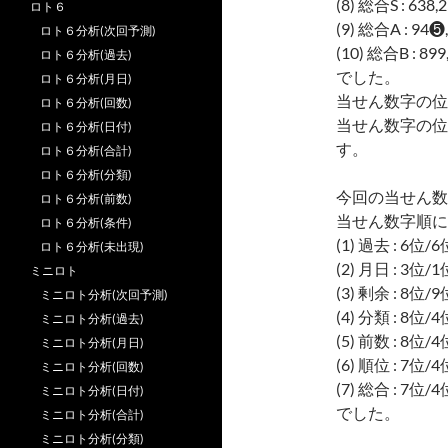
(8) 総合S : 638,
ロト６
(9) 総合A : 94❺
ロト６分析(次回予測)
(10) 総合B : 89
ロト６分析(過去)
でした。
ロト６分析(月日)
当せん数字の位
ロト６分析(回数)
当せん数字の位
ロト６分析(日付)
す。
ロト６分析(合計)
ロト６分析(分類)
今回の当せん数
ロト６分析(前数)
当せん数字順に
ロト６分析(条件)
(1) 過去 : 6位
ロト６分析(未出現)
(2) 月日 : 3位
ミニロト
(3) 剰余 : 8位
ミニロト分析(次回予測)
(4) 分類 : 8位
ミニロト分析(過去)
(5) 前数 : 8位
ミニロト分析(月日)
(6) 順位 : 7位
ミニロト分析(回数)
(7) 総合 : 7位
ミニロト分析(日付)
でした。
ミニロト分析(合計)
ミニロト分析(分類)