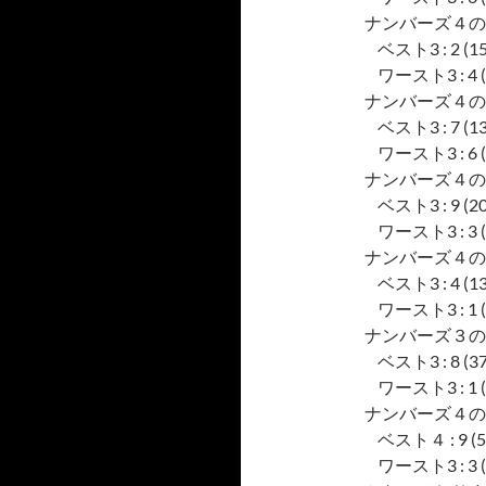
ナンバーズ４の
ベスト3 : 2 (15), 
ワースト3 : 4 (5), 
ナンバーズ４の
ベスト3 : 7 (13), 
ワースト3 : 6 (8), 
ナンバーズ４の
ベスト3 : 9 (20), 
ワースト3 : 3 (3), 
ナンバーズ４の
ベスト3 : 4 (13), 
ワースト3 : 1 (6), 
ナンバーズ３の
ベスト3 : 8 (37), 
ワースト3 : 1 (17)
ナンバーズ４の
ベスト４ : 9 (51), 
ワースト3 : 3 (32)