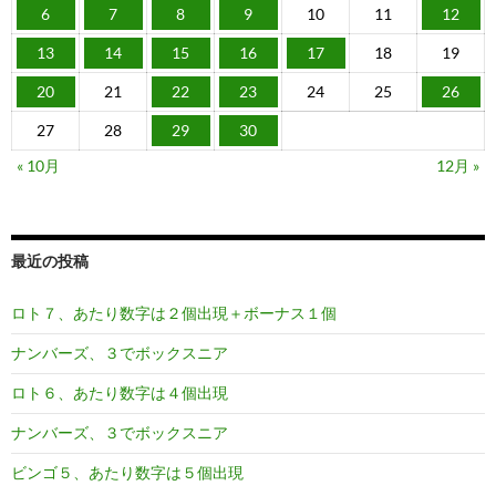
6
7
8
9
10
11
12
13
14
15
16
17
18
19
20
21
22
23
24
25
26
27
28
29
30
« 10月
12月 »
最近の投稿
ロト７、あたり数字は２個出現＋ボーナス１個
ナンバーズ、３でボックスニア
ロト６、あたり数字は４個出現
ナンバーズ、３でボックスニア
ビンゴ５、あたり数字は５個出現