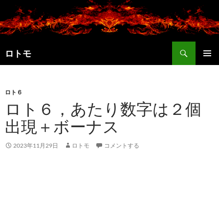
コ
ン
テ
ン
検
ツ
ロトモ
索
へ
メインメ
ス
ニュー
キ
ロト６
ッ
ロト６，あたり数字は２個
プ
出現＋ボーナス
2023年11月29日
ロトモ
コメントする