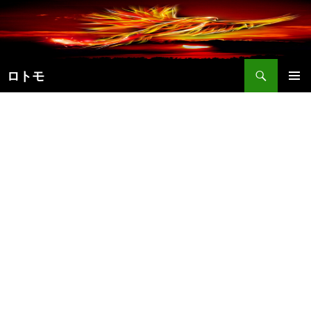
コ
ン
テ
ン
検
ツ
ロトモ
索
へ
メインメ
ス
ニュー
キ
ッ
プ