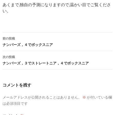
あくまで,独自の予測になりますので,温かい目でご覧くださ
い。
投
前の投稿
稿
ナンバーズ，４でボックスニア
ナ
次の投稿
ビ
ナンバーズ，３でストレートニア，４でボックスニア
ゲ
ー
コメントを残す
シ
メールアドレスが公開されることはありません。
※
が付いている欄
ョ
は必須項目です
ン