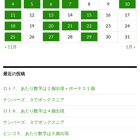
4
5
6
7
8
9
10
11
12
13
14
15
16
17
18
19
20
21
22
23
24
25
26
27
28
29
30
31
« 11月
1月 »
最近の投稿
ロト７、あたり数字は２個出現＋ボーナス１個
ナンバーズ、３でボックスニア
ロト６、あたり数字は４個出現
ナンバーズ、３でボックスニア
ビンゴ５、あたり数字は５個出現