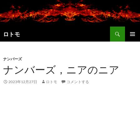
コ
ン
テ
ン
検
ツ
ロトモ
索
へ
メインメ
ス
ニュー
キ
ナンバーズ
ッ
ナンバーズ，ニアのニア
プ
2023年12月27日
ロトモ
コメントする