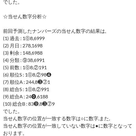
でした。
☆当せん数字分析☆
前回予測したナンバーズの当せん数字の結果は,
(1) 過去 : 1⓪8,6999
(2) 月日 : 278,1698
(3) 剰余 : 148,6988
(4) 分類 : ⑨38,6991
(5) 前数 : 1⓪8,②191
(6) 順位S : 1⓪8,②98❹
(7) 順位A : 244,8❸⑦1
(8) 総合S : 1⓪8,②991
(9) 総合A : 24⓿,6188
(10) 総合B : 83❾,8❸⑦9
でした。
当せん数字の位置が一致する数字は○に数字,また,
当せん数字の位置が一致していない数字は●に数字となって
おります。