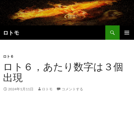
コ
ン
テ
ン
検
ツ
ロトモ
索
へ
メインメ
ス
ニュー
キ
ロト６
ッ
ロト６，あたり数字は３個
プ
出現
2024年1月11日
ロトモ
コメントする