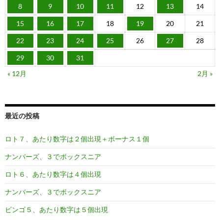
8
9
10
11
12
13
14
15
16
17
18
19
20
21
22
23
24
25
26
27
28
29
30
31
« 12月
2月 »
最近の投稿
ロト７、あたり数字は２個出現＋ボーナス１個
ナンバーズ、３でボックスニア
ロト６、あたり数字は４個出現
ナンバーズ、３でボックスニア
ビンゴ５、あたり数字は５個出現