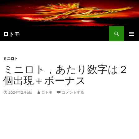
コ
ン
テ
ン
検
ツ
ロトモ
索
へ
メインメ
ス
ニュー
キ
ミニロト
ッ
ミニロト，あたり数字は２
プ
個出現＋ボーナス
2024年2月6日
ロトモ
コメントする