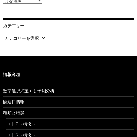
ー
カ
イ
ブ
カテゴリー
カ
テ
ゴ
リ
ー
情報各種
数字選択式宝くじ予測分析
開運日情報
種類と特徴
ロト７～特徴～
ロト６～特徴～