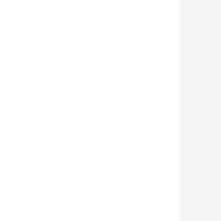
ゴ
リ
ー