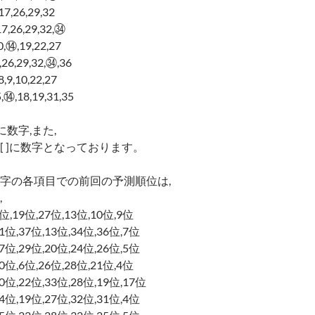
,17,26,29,32
17,26,29,32,㉞
0,⑭,19,22,27
,26,29,32,㉞,36
8,9,10,22,27
5,⑭,18,19,31,35
数字,また,
[ ]に数字となっております。
字の各項目での前回の予測順位は,
,
,8位,19位,27位,13位,10位,9位
,11位,37位,13位,34位,36位,7位
,17位,29位,20位,24位,26位,5位
,20位,6位,26位,28位,21位,4位
,20位,22位,33位,28位,19位,17位
,14位,19位,27位,32位,31位,4位