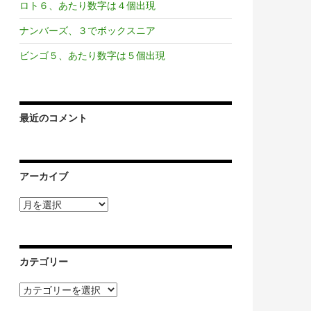
ロト６、あたり数字は４個出現
ナンバーズ、３でボックスニア
ビンゴ５、あたり数字は５個出現
最近のコメント
アーカイブ
ア
ー
カ
イ
ブ
カテゴリー
カ
テ