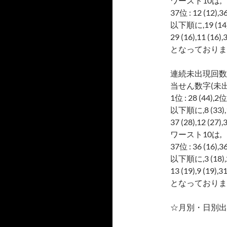
ワースト10は,
37位 : 12 (12),36
以下順に,19 (14),2
29 (16),11 (16),3
となっておりま
連続未出現回数
当せん数字(未出
1位 : 28 (44),2位 
以下順に,8 (33),10
37 (28),12 (27),
ワースト10は,
37位 : 36 (16),36
以下順に,3 (18),22
13 (19),9 (19),31
となっておりま
☆月別・日別出