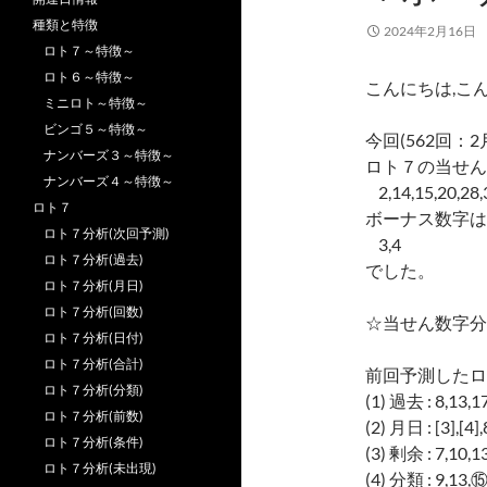
種類と特徴
2024年2月16日
ロト７～特徴～
ロト６～特徴～
こんにちは,こ
ミニロト～特徴～
ビンゴ５～特徴～
今回(562回：2
ナンバーズ３～特徴～
ロト７の当せん
ナンバーズ４～特徴～
2,14,15,20,28,
ロト７
ボーナス数字は
ロト７分析(次回予測)
3,4
ロト７分析(過去)
でした。
ロト７分析(月日)
ロト７分析(回数)
☆当せん数字分
ロト７分析(日付)
ロト７分析(合計)
前回予測したロ
ロト７分析(分類)
(1) 過去 : 8,13,1
ロト７分析(前数)
(2) 月日 : [3],[4]
ロト７分析(条件)
(3) 剰余 : 7,10,1
ロト７分析(未出現)
(4) 分類 : 9,13,