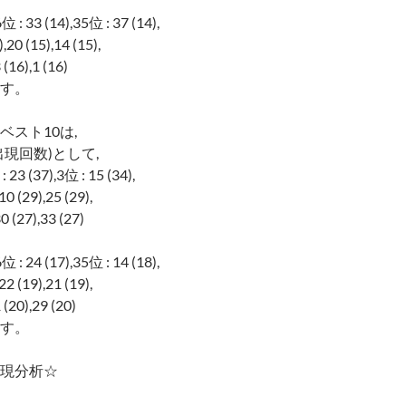
位 : 33 (14),35位 : 37 (14),
0 (15),14 (15),
 (16),1 (16)
す。
ベスト10は,
現回数)として,
: 23 (37),3位 : 15 (34),
 (29),25 (29),
30 (27),33 (27)
位 : 24 (17),35位 : 14 (18),
 (19),21 (19),
 (20),29 (20)
す。
現分析☆