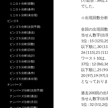
(7) 総合 : 36位
ミニロト分析(前数)
でした。
ミニロト分析(条件)
ミニロト分析(未出現)
☆出現回数分析
ビンゴ５
ビンゴ５分析(次回予測)
全回の出現回数
ビンゴ５分析(過去)
当せん数字(出現
ビンゴ５分析(月日)
1位 : 15 (125),2位
ビンゴ５分析(回数)
以下順に,30 (118),
ビンゴ５分析(日付)
26 (115),21 (113
ビンゴ５分析(合計)
ワースト10は,
ビンゴ５分析(分類)
37位 : 12 (86),36
ビンゴ５分析(前数)
以下順に,25 (93),2
ビンゴ５分析(条件)
20 (97),19 (97),5
ビンゴ５分析(未出現)
となっておりま
ナンバーズ
ナンバーズ分析(次回予測)
過去200回の出
ナンバーズ分析(過去)
当せん数字(出現
ナンバーズ分析(月日)
1位 : 32 (51),2位 
ナンバーズ分析(回数)