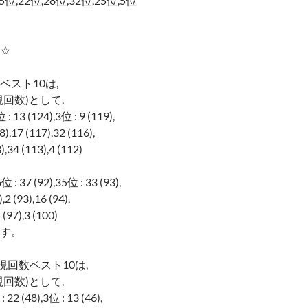
,15位,22位,28位,32位,25位,5位
☆
ベスト10は,
回数)として,
 : 13 (124),3位 : 9 (119),
17 (117),32 (116),
),34 (113),4 (112)
位 : 37 (92),35位 : 33 (93),
 (93),16 (94),
 (97),3 (100)
す。
現回数ベスト10は,
回数)として,
: 22 (48),3位 : 13 (46),