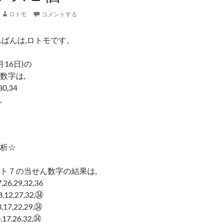
ロトモ
コメントする
んばんは,ロトモです。
月16日)の
数字は,
30,34
,
析☆
ト７の当せん数字の結果は,
7,26,29,32,36
,8,12,27,32,㉞
3,17,22,29,㉞
⑮,17,26,32,㉞