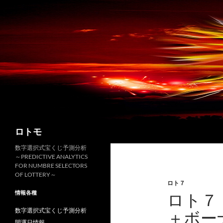
コ
ン
テ
ン
ツ
へ
ス
キ
ッ
プ
検
ロトモ
索
数字選択式宝くじ予測分析
～PREDICTIVE ANALYTICS
FOR NUMBRE SELECTORS
OF LOTTERY～
ロト７
情報各種
ロト７
数字選択式宝くじ予測分析
＋ボー
開運日情報