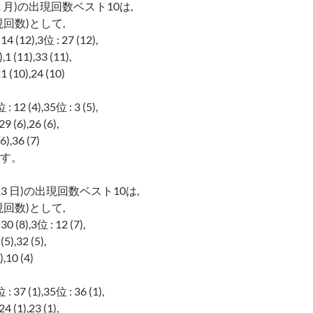
2 月)の出現回数ベスト10は,
回数)として,
 14 (12),3位 : 27 (12),
 (11),33 (11),
21 (10),24 (10)
 : 12 (4),35位 : 3 (5),
 (6),26 (6),
(6),36 (7)
す。
3 日)の出現回数ベスト10は,
回数)として,
30 (8),3位 : 12 (7),
),32 (5),
),10 (4)
 : 37 (1),35位 : 36 (1),
 (1),23 (1),