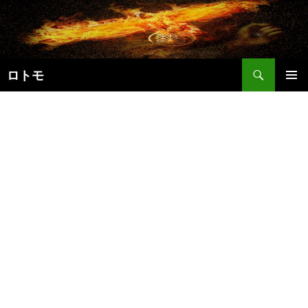
コ
ン
テ
ン
検
ツ
ロトモ
索
へ
メインメ
ス
ニュー
キ
ッ
プ