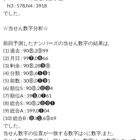
N3 : 578,N4 : 3918
でした。
☆当せん数字分析☆
前回予測したナンバーズの当せん数字の結果は,
(1) 過去 : 90⑧,2⑨99
(2) 月日 : 99❼,0❽66
(3) 剰余 : 90⑧,28❾⑧
(4) 分類 : 90⑧,6❶❾1
(5) 前数 : 30⑧,0❶❾1
(6) 順位S : 90⑧,2❽❾4
(7) 順位A : 39❺,0❶61
(8) 総合S : 90⑧,2❽❾❶
(9) 総合A : 399,0❶04
(10) 総合B : ❽3❺,6⑨69
でした。
当せん数字の位置が一致する数字は○に数字,また,