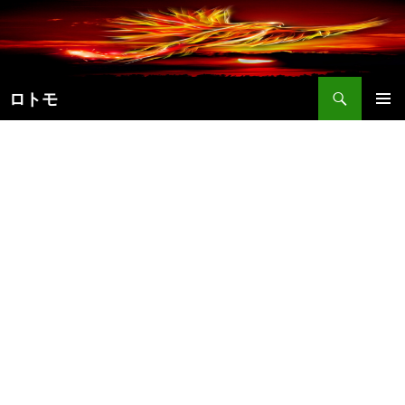
コ
ン
テ
ン
検
ツ
ロトモ
索
へ
メインメ
ス
ニュー
キ
ッ
プ