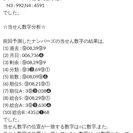
N3 : 992,N4 : 4591
でした。
☆当せん数字分析☆
前回予測したナンバーズの当せん数字の結果は,
(1) 過去 : ⑨08,39⑨9
(2) 月日 : 006,736❹
(3) 剰余 : ⑨08,29⑨9
(4) 分類 : ⑨3❾,69⑨①
(5) 前数 : ⑨08,09⑨❹
(6) 順位S : ⑨08,21⑨①
(7) 順位A : 3⑨❾,038❹
(8) 総合S : ⑨08,29⑨①
(9) 総合A : 3⑨❾,630❹
(10) 総合B : 435,0❶68
でした。
当せん数字の位置が一致する数字は○に数字,また,