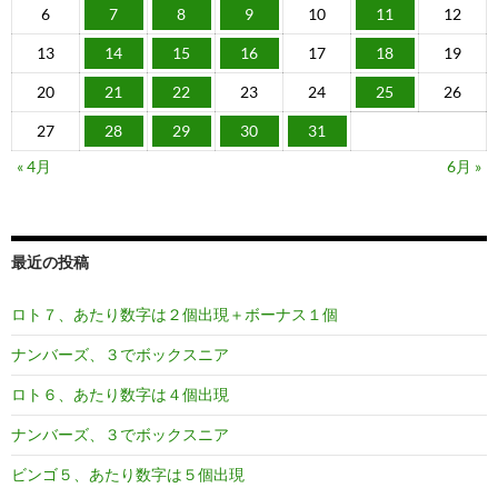
6
7
8
9
10
11
12
13
14
15
16
17
18
19
20
21
22
23
24
25
26
27
28
29
30
31
« 4月
6月 »
最近の投稿
ロト７、あたり数字は２個出現＋ボーナス１個
ナンバーズ、３でボックスニア
ロト６、あたり数字は４個出現
ナンバーズ、３でボックスニア
ビンゴ５、あたり数字は５個出現