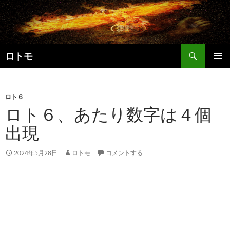
コ
ン
テ
ン
検
ツ
ロトモ
索
へ
メインメ
ス
ニュー
キ
ロト６
ッ
ロト６、あたり数字は４個
プ
出現
2024年5月28日
ロトモ
コメントする