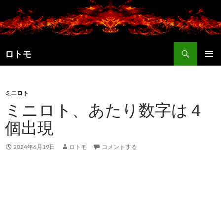
コ
ン
テ
ン
検
ツ
ロトモ
索
へ
メインメ
ス
ニュー
キ
ミニロト
ッ
ミニロト、あたり数字は４
プ
個出現
2024年6月19日
ロトモ
コメントする