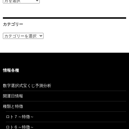
ー
カ
イ
ブ
カテゴリー
カ
テ
ゴ
リ
ー
情報各種
数字選択式宝くじ予測分析
開運日情報
種類と特徴
ロト７～特徴～
ロト６～特徴～