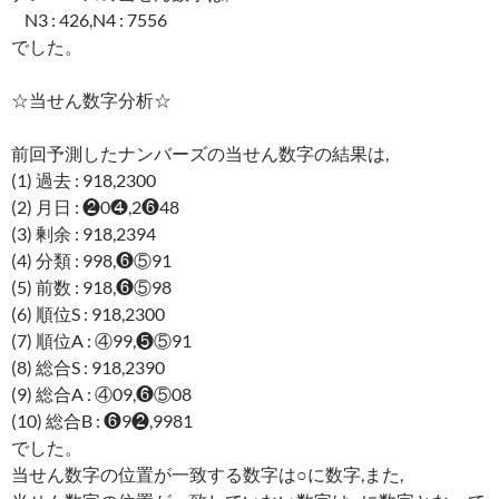
N3 : 426,N4 : 7556
でした。
☆当せん数字分析☆
前回予測したナンバーズの当せん数字の結果は,
(1) 過去 : 918,2300
(2) 月日 : ❷0❹,2❻48
(3) 剰余 : 918,2394
(4) 分類 : 998,❻⑤91
(5) 前数 : 918,❻⑤98
(6) 順位S : 918,2300
(7) 順位A : ④99,❺⑤91
(8) 総合S : 918,2390
(9) 総合A : ④09,❻⑤08
(10) 総合B : ❻9❷,9981
でした。
当せん数字の位置が一致する数字は○に数字,また,