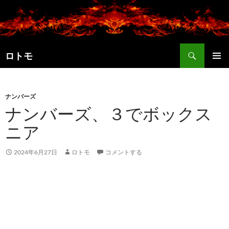
コ
ン
テ
ン
検
ツ
ロトモ
索
へ
メインメ
ス
ニュー
キ
ナンバーズ
ッ
ナンバーズ、３でボックス
プ
ニア
2024年6月27日
ロトモ
コメントする