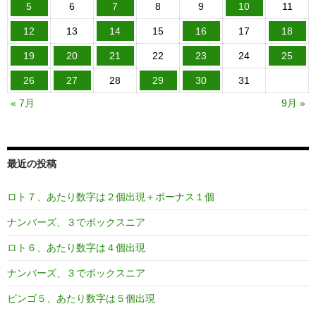
5
6
7
8
9
10
11
12
13
14
15
16
17
18
19
20
21
22
23
24
25
26
27
28
29
30
31
« 7月
9月 »
最近の投稿
ロト７、あたり数字は２個出現＋ボーナス１個
ナンバーズ、３でボックスニア
ロト６、あたり数字は４個出現
ナンバーズ、３でボックスニア
ビンゴ５、あたり数字は５個出現