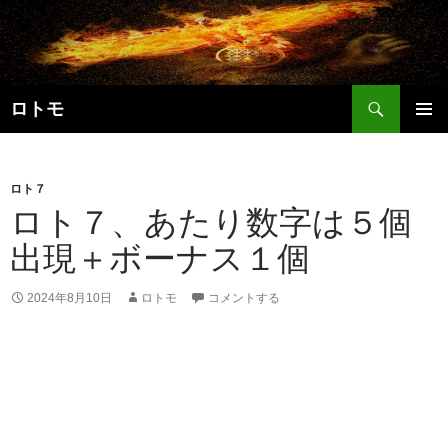
コ
ン
テ
ン
検
ツ
ロトモ
索
へ
メインメ
ス
ニュー
キ
ロト７
ッ
ロト７、あたり数字は５個
プ
出現＋ボーナス１個
2024年8月10日
ロトモ
コメントする