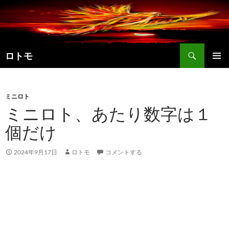
コ
ン
テ
ン
検
ツ
ロトモ
索
へ
メインメ
ス
ニュー
キ
ミニロト
ッ
ミニロト、あたり数字は１
プ
個だけ
2024年9月17日
ロトモ
コメントする