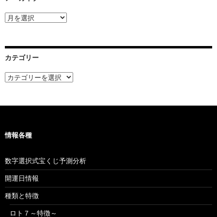
ア
ー
カ
イ
ブ
カテゴリー
カ
テ
ゴ
リ
ー
情報各種
数字選択式宝くじ予測分析
開運日情報
種類と特徴
ロト７～特徴～