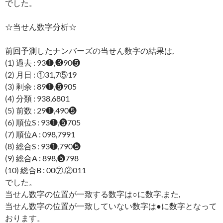
でした。
☆当せん数字分析☆
前回予測したナンバーズの当せん数字の結果は,
(1) 過去 : 93❶,❸90❺
(2) 月日 : ①31,7⑤19
(3) 剰余 : 89❶,❺905
(4) 分類 : 938,6801
(5) 前数 : 29❶,490❺
(6) 順位S : 93❶,❺705
(7) 順位A : 098,7991
(8) 総合S : 93❶,790❺
(9) 総合A : 898,❺798
(10) 総合B : 00⑦,②011
でした。
当せん数字の位置が一致する数字は○に数字,また,
当せん数字の位置が一致していない数字は●に数字となって
おります。