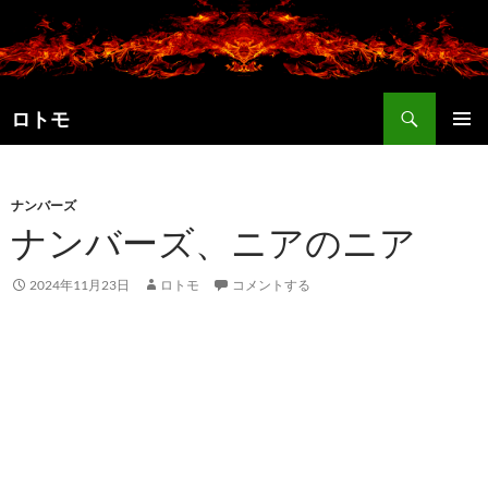
コ
ン
テ
ン
検
ツ
ロトモ
索
へ
メインメ
ス
ニュー
キ
ナンバーズ
ッ
ナンバーズ、ニアのニア
プ
2024年11月23日
ロトモ
コメントする