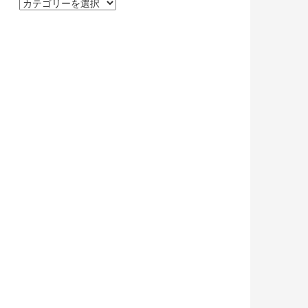
カ
テ
ゴ
リ
ー