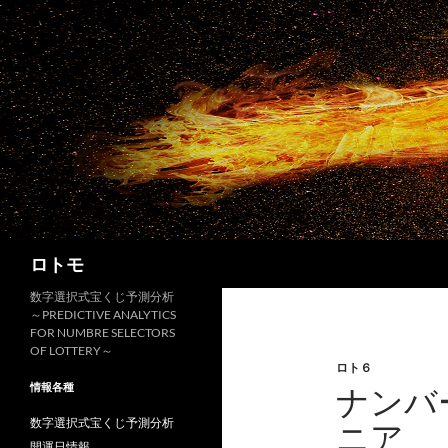
コ
ン
テ
ン
ツ
へ
ス
キ
ッ
プ
検
ロトモ
索
数字選択式宝くじ予測分析
～PREDICTIVE ANALYTICS
FOR NUMBRE SELECTORS
OF LOTTERY～
ロト６
情報各種
ナンバ
数字選択式宝くじ予測分析
ニア
開運日情報