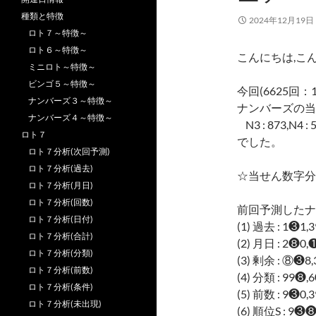
種類と特徴
2024年12月19日
ロト７～特徴～
ロト６～特徴～
こんにちは,こ
ミニロト～特徴～
ビンゴ５～特徴～
今回(6625回：
ナンバーズ３～特徴～
ナンバーズの当
ナンバーズ４～特徴～
N3 : 873,N4 : 
ロト７
でした。
ロト７分析(次回予測)
ロト７分析(過去)
☆当せん数字分
ロト７分析(月日)
ロト７分析(回数)
前回予測したナ
ロト７分析(日付)
(1) 過去 : 1❸1,
ロト７分析(合計)
(2) 月日 : 2❽0,
ロト７分析(分類)
(3) 剰余 : ⑧❸8
ロト７分析(前数)
(4) 分類 : 99❽
ロト７分析(条件)
(5) 前数 : 9❸0,
ロト７分析(未出現)
(6) 順位S : 9❸❽