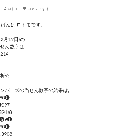
ロトモ
コメントする
んばんは,ロトモです。
12月19日)の
せん数字は,
5214
析☆
ンバーズの当せん数字の結果は,
390❺
❶097
,39①8
,6❺9❶
390❺
,3908