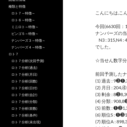
種類と特徴
こんにちは,こ
ロト７～特徴～
ロト６～特徴～
今回(6630回：
ミニロト～特徴～
ナンバーズの当
ビンゴ５～特徴～
N3 : 315,N4 : 
ナンバーズ３～特徴～
でした。
ナンバーズ４～特徴～
ロト７
☆当せん数字分
ロト７分析(次回予測)
ロト７分析(過去)
前回予測したナ
ロト７分析(月日)
(1) 過去 : 9❸❶
ロト７分析(回数)
(2) 月日 : 204,
ロト７分析(日付)
(3) 剰余 : 8❸8,
ロト７分析(合計)
(4) 分類 : 908,
ロト７分析(分類)
(5) 前数 : ❶❸1
ロト７分析(前数)
(6) 順位S : ❶❸
ロト７分析(条件)
(7) 順位A : 898
ロト７分析(未出現)