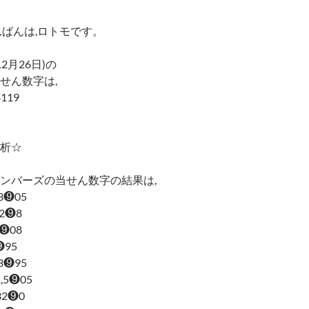
んばんは,ロトモです。
12月26日)の
せん数字は,
4119
析☆
ンバーズの当せん数字の結果は,
,3❾05
④2❾8
3❾08
8❾95
,3❾95
1,5❾05
,32❾0