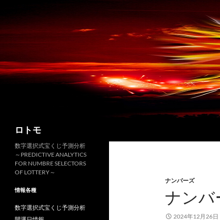
コ
ン
テ
ン
ツ
へ
ス
キ
ッ
プ
検
ロトモ
索
数字選択式宝くじ予測分析
～PREDICTIVE ANALYTICS
FOR NUMBRE SELECTORS
OF LOTTERY～
ナンバーズ
情報各種
ナンバ
数字選択式宝くじ予測分析
2024年12月26日
開運日情報