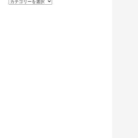
カ
テ
ゴ
リ
ー