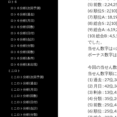
ロト６
(5) 前数 : 2,24,2
ロト６分析(次回予測)
(6) 順位S : 2,[10]
ロト６分析(過去)
(7) 順位A : 18,1
ロト６分析(月日)
(8) 総合S : 2,[10]
ロト６分析(回数)
(9) 総合A : 6,19
ロト６分析(日付)
(10) 総合B : 4,5,
ロト６分析(合計)
でした。
ロト６分析(分類)
当せん数字は○に
ロト６分析(前数)
ボーナス数字は
ロト６分析(条件)
ロト６分析(未出現)
今回の当せん数
ミニロト
当せん数字順に
ミニロト分析(次回予測)
(1) 過去 : 27位
ミニロト分析(過去)
(2) 月日 : 42位
ミニロト分析(月日)
(3) 剰余 : 13位
ミニロト分析(回数)
(4) 分類 : 35位
ミニロト分析(日付)
(5) 前数 : 25位
ミニロト分析(合計)
(6) 順位 : 25位
ミニロト分析(分類)