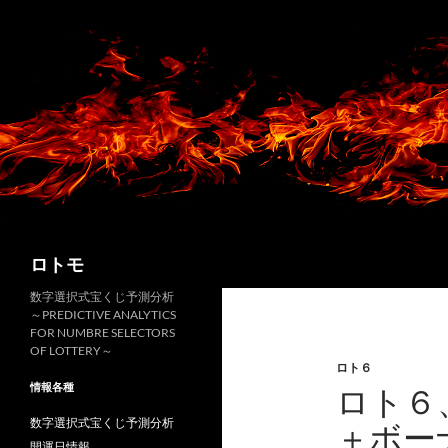
コ
ン
テ
ン
ツ
へ
ス
キ
ッ
プ
検
ロトモ
索
数字選択式宝くじ予測分析
～PREDICTIVE ANALYTICS
FOR NUMBRE SELECTORS
OF LOTTERY～
ロト６
情報各種
ロト６
数字選択式宝くじ予測分析
＋ボー
開運日情報