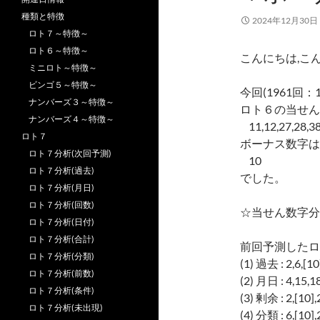
種類と特徴
2024年12月30日
ロト７～特徴～
ロト６～特徴～
こんにちは,こ
ミニロト～特徴～
ビンゴ５～特徴～
今回(1961回：
ナンバーズ３～特徴～
ロト６の当せん
ナンバーズ４～特徴～
11,12,27,28,38
ロト７
ボーナス数字は
ロト７分析(次回予測)
10
ロト７分析(過去)
でした。
ロト７分析(月日)
ロト７分析(回数)
☆当せん数字分
ロト７分析(日付)
ロト７分析(合計)
前回予測したロ
ロト７分析(分類)
(1) 過去 : 2,6,[10
ロト７分析(前数)
(2) 月日 : 4,15,1
ロト７分析(条件)
(3) 剰余 : 2,[10]
ロト７分析(未出現)
(4) 分類 : 6,[10],