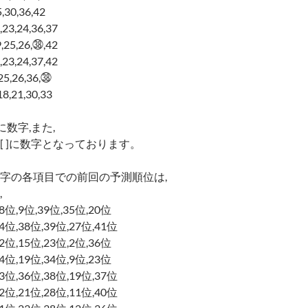
5,30,36,42
,23,24,36,37
9,25,26,㊳,42
,23,24,37,42
,25,26,36,㊳
18,21,30,33
数字,また,
[ ]に数字となっております。
字の各項目での前回の予測順位は,
,
,38位,9位,39位,35位,20位
,34位,38位,39位,27位,41位
,42位,15位,23位,2位,36位
,24位,19位,34位,9位,23位
,43位,36位,38位,19位,37位
,42位,21位,28位,11位,40位