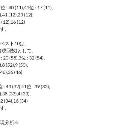
位 : 40 (11),41位 : 17 (11),
1 (12),23 (12),
 (12),16 (12)
す。
ベスト10は,
現回数)として,
: 20 (58),3位 : 32 (54),
 (52),9 (50),
(46),36 (46)
 : 43 (32),41位 : 39 (32),
8 (33),4 (33),
22 (34),16 (34)
す。
現分析☆