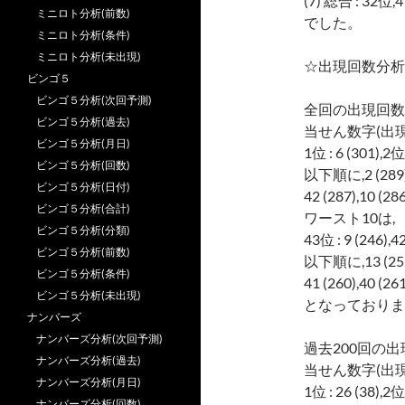
(7) 総合 : 32位
ミニロト分析(前数)
でした。
ミニロト分析(条件)
ミニロト分析(未出現)
☆出現回数分析
ビンゴ５
ビンゴ５分析(次回予測)
全回の出現回数
ビンゴ５分析(過去)
当せん数字(出現
ビンゴ５分析(月日)
1位 : 6 (301),2位 
ビンゴ５分析(回数)
以下順に,2 (289),1
ビンゴ５分析(日付)
42 (287),10 (286
ビンゴ５分析(合計)
ワースト10は,
ビンゴ５分析(分類)
43位 : 9 (246),42
ビンゴ５分析(前数)
以下順に,13 (252),
ビンゴ５分析(条件)
41 (260),40 (261
ビンゴ５分析(未出現)
となっておりま
ナンバーズ
ナンバーズ分析(次回予測)
過去200回の出
ナンバーズ分析(過去)
当せん数字(出現
ナンバーズ分析(月日)
1位 : 26 (38),2位 
ナンバーズ分析(回数)