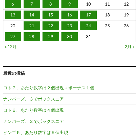
6
7
8
9
10
11
12
13
14
15
16
17
18
19
20
21
22
23
24
25
26
27
28
29
30
31
« 12月
2月 »
最近の投稿
ロト７、あたり数字は２個出現＋ボーナス１個
ナンバーズ、３でボックスニア
ロト６、あたり数字は４個出現
ナンバーズ、３でボックスニア
ビンゴ５、あたり数字は５個出現