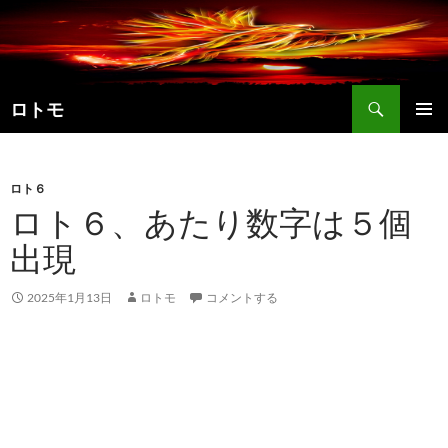
コ
ン
テ
ン
検
ツ
ロトモ
索
へ
メインメ
ス
ニュー
キ
ロト６
ッ
ロト６、あたり数字は５個
プ
出現
2025年1月13日
ロトモ
コメントする