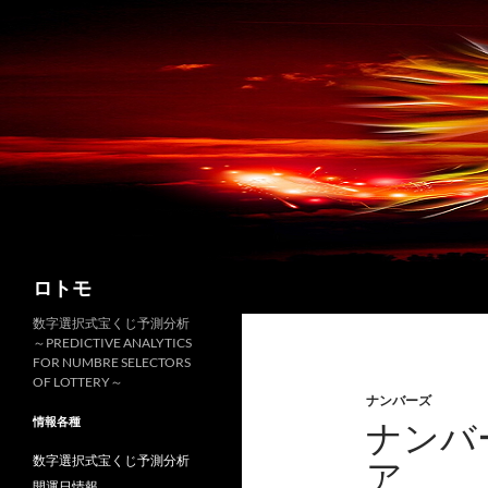
コ
ン
テ
ン
ツ
へ
ス
キ
ッ
プ
検
ロトモ
索
数字選択式宝くじ予測分析
～PREDICTIVE ANALYTICS
FOR NUMBRE SELECTORS
OF LOTTERY～
ナンバーズ
情報各種
ナンバ
数字選択式宝くじ予測分析
ア
開運日情報