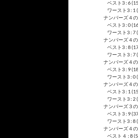
ベスト3 : 6 (15), 
ワースト3 : 1 (1), 
ナンバーズ４の
ベスト3 : 0 (16), 
ワースト3 : 7 (8), 
ナンバーズ４の
ベスト3 : 8 (17), 
ワースト3 : 7 (7), 
ナンバーズ４の
ベスト3 : 9 (18), 
ワースト3 : 0 (6), 
ナンバーズ４の
ベスト3 : 1 (15), 
ワースト3 : 2 (6), 
ナンバーズ３の
ベスト3 : 9 (37), 
ワースト3 : 8 (20)
ナンバーズ４の
ベスト４ : 8 (55), 