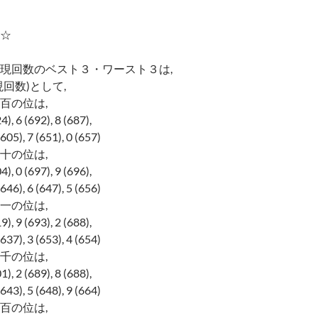
☆
現回数のベスト３・ワースト３は,
回数)として,
百の位は,
 6 (692), 8 (687),
), 7 (651), 0 (657)
十の位は,
 0 (697), 9 (696),
), 6 (647), 5 (656)
一の位は,
 9 (693), 2 (688),
), 3 (653), 4 (654)
千の位は,
 2 (689), 8 (688),
), 5 (648), 9 (664)
百の位は,