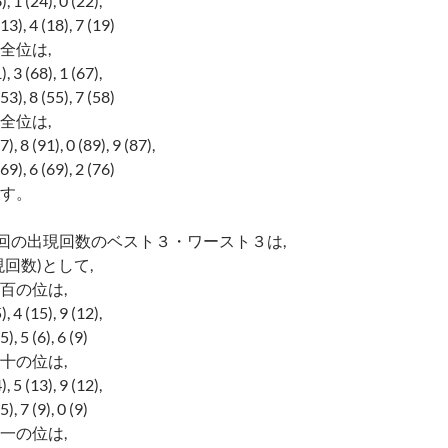
1 (24), 0 (22),
, 4 (18), 7 (19)
全位は,
3 (68), 1 (67),
, 8 (55), 7 (58)
全位は,
8 (91), 0 (89), 9 (87),
, 6 (69), 2 (76)
す。
0回の出現回数のベスト３・ワースト３は,
回数)として,
百の位は,
4 (15), 9 (12),
5 (6), 6 (9)
十の位は,
5 (13), 9 (12),
7 (9), 0 (9)
一の位は,