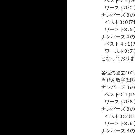
ベスト3 : 5 (26), 
ワースト3 : 2 (13)
ナンバーズ３の
ベスト3 : 0 (71), 
ワースト3 : 5 (53)
ナンバーズ４の
ベスト４ : 1 (97), 
ワースト3 : 7 (69)
となっておりま
各位の過去10
当せん数字(出現
ナンバーズ３の
ベスト3 : 1 (15), 
ワースト3 : 8 (5), 
ナンバーズ３の
ベスト3 : 2 (14), 
ワースト3 : 8 (5), 
ナンバーズ３の