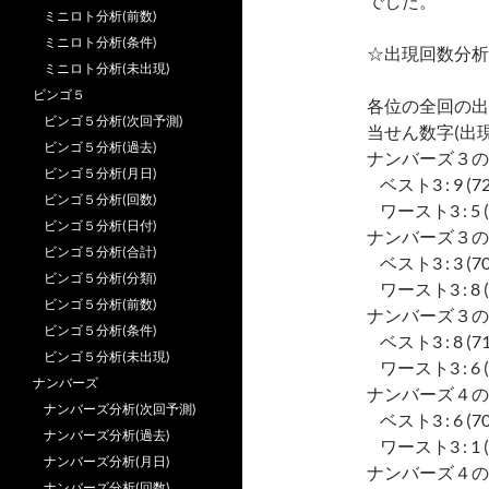
でした。
ミニロト分析(前数)
ミニロト分析(条件)
☆出現回数分析
ミニロト分析(未出現)
ビンゴ５
各位の全回の出
ビンゴ５分析(次回予測)
当せん数字(出現
ビンゴ５分析(過去)
ナンバーズ３の
ビンゴ５分析(月日)
ベスト3 : 9 (724),
ビンゴ５分析(回数)
ワースト3 : 5 (605
ビンゴ５分析(日付)
ナンバーズ３の
ビンゴ５分析(合計)
ベスト3 : 3 (704),
ビンゴ５分析(分類)
ワースト3 : 8 (646
ビンゴ５分析(前数)
ナンバーズ３の
ビンゴ５分析(条件)
ベスト3 : 8 (719),
ビンゴ５分析(未出現)
ワースト3 : 6 (637
ナンバーズ
ナンバーズ４の
ナンバーズ分析(次回予測)
ベスト3 : 6 (701),
ナンバーズ分析(過去)
ワースト3 : 1 (643
ナンバーズ分析(月日)
ナンバーズ４の
ナンバーズ分析(回数)