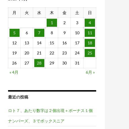
月
火
水
木
金
土
日
1
2
3
4
5
6
7
8
9
10
11
12
13
14
15
16
17
18
19
20
21
22
23
24
25
26
27
28
29
30
31
« 4月
6月 »
最近の投稿
ロト７、あたり数字は２個出現＋ボーナス１個
ナンバーズ、３でボックスニア