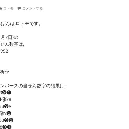
ロトモ
コメントする
んばんは,ロトモです。
5月7日)の
せん数字は,
1952
析☆
ンバーズの当せん数字の結果は,
,83❾❶
,❷⑨78
,88❾9
,8⑨9❺
,88❾❺
,88❾❶