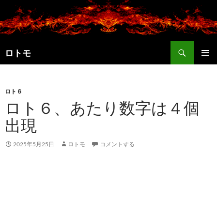
コ
ン
テ
ン
検
ツ
ロトモ
索
へ
メインメ
ス
ニュー
キ
ロト６
ッ
ロト６、あたり数字は４個
プ
出現
2025年5月25日
ロトモ
コメントする